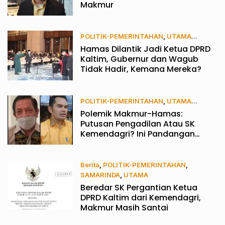
Makmur
POLITIK-PEMERINTAHAN
,
UTAMA
Hamas Dilantik Jadi Ketua DPRD
12/09/2022
Kaltim, Gubernur dan Wagub
Tidak Hadir, Kemana Mereka?
POLITIK-PEMERINTAHAN
,
UTAMA
Polemik Makmur-Hamas:
07/09/2022
Putusan Pengadilan Atau SK
Kemendagri? Ini Pandangan
Pengamat Hukum
Berita
,
POLITIK-PEMERINTAHAN
,
SAMARINDA
,
UTAMA
Beredar SK Pergantian Ketua
19/08/2022
DPRD Kaltim dari Kemendagri,
Makmur Masih Santai