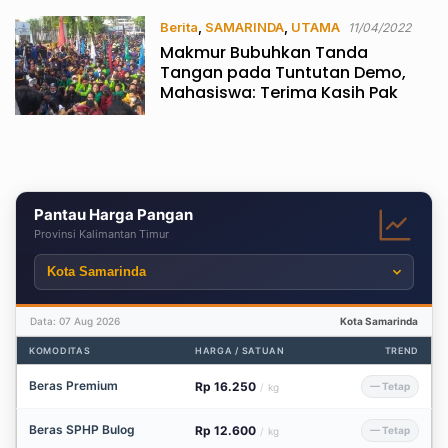
Berita
,
SAMARINDA
,
UTAMA
11/04/2022
Makmur Bubuhkan Tanda
Tangan pada Tuntutan Demo,
Mahasiswa: Terima Kasih Pak
Pantau Harga Pangan
Provinsi Kalimantan Timur
Data: 07 Aug 2026
Kota Samarinda
KOMODITAS
HARGA / SATUAN
TREND
Beras Premium
Rp 16.250
— Tetap
/
kg
Beras SPHP Bulog
Rp 12.600
— Tetap
/
kg