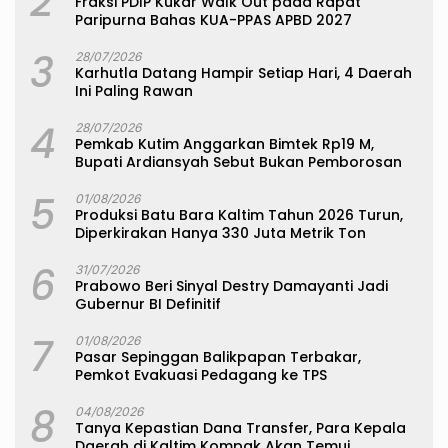
2
Fraksi PDIP Kukar Walk Out pada Rapat
Paripurna Bahas KUA-PPAS APBD 2027
3
28/07/2026
Karhutla Datang Hampir Setiap Hari, 4 Daerah
Ini Paling Rawan
4
28/07/2026
Pemkab Kutim Anggarkan Bimtek Rp19 M,
Bupati Ardiansyah Sebut Bukan Pemborosan
5
01/08/2026
Produksi Batu Bara Kaltim Tahun 2026 Turun,
Diperkirakan Hanya 330 Juta Metrik Ton
6
31/07/2026
Prabowo Beri Sinyal Destry Damayanti Jadi
Gubernur BI Definitif
7
01/08/2026
Pasar Sepinggan Balikpapan Terbakar,
Pemkot Evakuasi Pedagang ke TPS
8
04/08/2026
Tanya Kepastian Dana Transfer, Para Kepala
Daerah di Kaltim Kompak Akan Temui