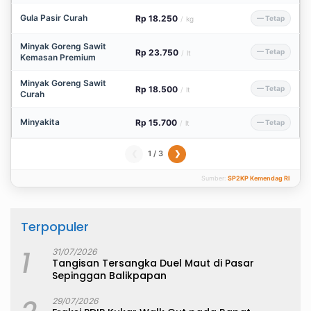
Gula Pasir Curah
Rp 18.250
— Tetap
/
kg
Minyak Goreng Sawit
Rp 23.750
— Tetap
/
lt
Kemasan Premium
Minyak Goreng Sawit
Rp 18.500
— Tetap
/
lt
Curah
Minyakita
Rp 15.700
— Tetap
/
lt
1 / 3
❮
❯
Sumber:
SP2KP Kemendag RI
Terpopuler
1
31/07/2026
Tangisan Tersangka Duel Maut di Pasar
Sepinggan Balikpapan
29/07/2026