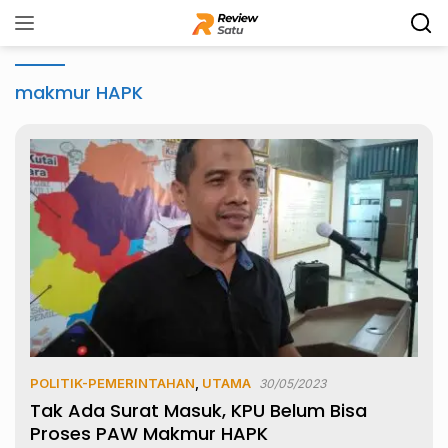
Langsung
ke
konten
makmur HAPK
POLITIK-PEMERINTAHAN
,
UTAMA
30/05/2023
Tak Ada Surat Masuk, KPU Belum Bisa
Proses PAW Makmur HAPK