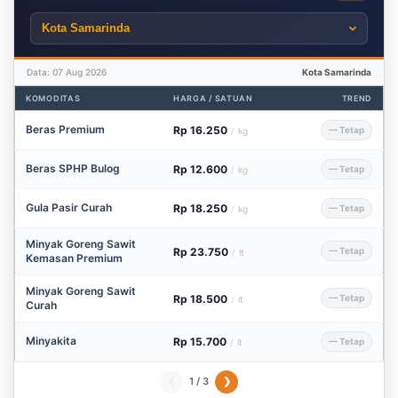
Data: 07 Aug 2026
Kota Samarinda
KOMODITAS
HARGA / SATUAN
TREND
Beras Premium
Rp 16.250
— Tetap
/
kg
Beras SPHP Bulog
Rp 12.600
— Tetap
/
kg
Gula Pasir Curah
Rp 18.250
— Tetap
/
kg
Minyak Goreng Sawit
Rp 23.750
— Tetap
/
lt
Kemasan Premium
Minyak Goreng Sawit
Rp 18.500
— Tetap
/
lt
Curah
Minyakita
Rp 15.700
— Tetap
/
lt
1 / 3
❮
❯