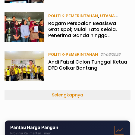
POLITIK-PEMERINTAHAN
,
UTAMA
Ragam Persoalan Beasiswa
02/07/2026
Gratispol; Mulai Tata Kelola,
Penerima Ganda hingga
Kelebihan Bayar
POLITIK-PEMERINTAHAN
27/06/2026
Andi Faizal Calon Tunggal Ketua
DPD Golkar Bontang
Selengkapnya
Pantau Harga Pangan
Provinsi Kalimantan Timur