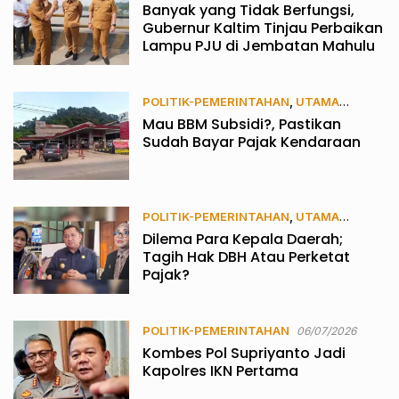
Banyak yang Tidak Berfungsi,
Gubernur Kaltim Tinjau Perbaikan
Lampu PJU di Jembatan Mahulu
POLITIK-PEMERINTAHAN
,
UTAMA
Mau BBM Subsidi?, Pastikan
20/07/2026
Sudah Bayar Pajak Kendaraan
POLITIK-PEMERINTAHAN
,
UTAMA
Dilema Para Kepala Daerah;
17/07/2026
Tagih Hak DBH Atau Perketat
Pajak?
POLITIK-PEMERINTAHAN
06/07/2026
Kombes Pol Supriyanto Jadi
Kapolres IKN Pertama