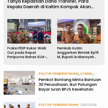
Tanya Kepastian Dana Transfer, Para
Kepala Daerah di Kaltim Kompak Akan
Temui Kemenkeu
Fraksi PDIP Kukar Walk
Pemkab Kutim
Out pada Rapat
Anggarkan Bimtek Rp19
Paripurna Bahas KUA-
M, Bupati Ardiansyah
PPAS APBD 2027
Sebut Bukan
Pemborosan
POLITIK-PEMERINTAHAN
,
UTAMA
Pemkot Bontang Minta Bantuan
24/07/2026
30 Perusahaan, Ikut Patungan
Bayar Iuran BPJS Kesehatan
POLITIK-PEMERINTAHAN
23/07/2026