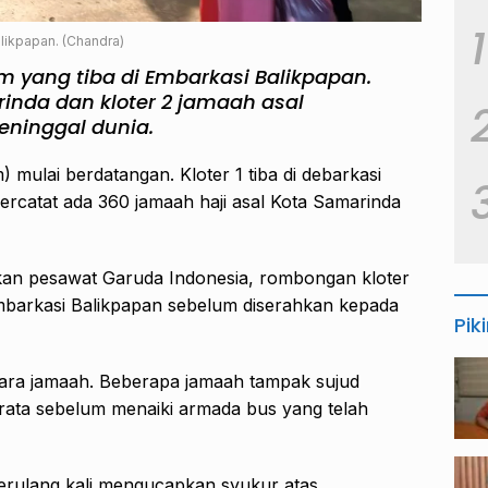
1
alikpapan. (Chandra)
im yang tiba di Embarkasi Balikpapan.
rinda dan kloter 2 jamaah asal
eninggal dunia.
mulai berdatangan. Kloter 1 tiba di debarkasi
rcatat ada 360 jamaah haji asal Kota Samarinda
kan pesawat Garuda Indonesia, rombongan kloter
mbarkasi Balikpapan sebelum diserahkan kepada
Pik
ara jamaah. Beberapa jamaah tampak sujud
arata sebelum menaiki armada bus yang telah
rulang kali mengucapkan syukur atas