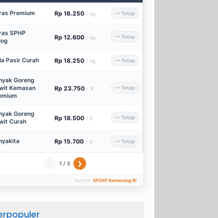
ras Premium
Rp 16.250
— Tetap
/
kg
ras SPHP
Rp 12.600
— Tetap
/
kg
log
la Pasir Curah
Rp 18.250
— Tetap
/
kg
nyak Goreng
wit Kemasan
Rp 23.750
— Tetap
/
lt
emium
nyak Goreng
Rp 18.500
— Tetap
/
lt
wit Curah
nyakita
Rp 15.700
— Tetap
/
lt
1 / 3
❮
❯
Sumber:
SP2KP Kemendag RI
erpopuler