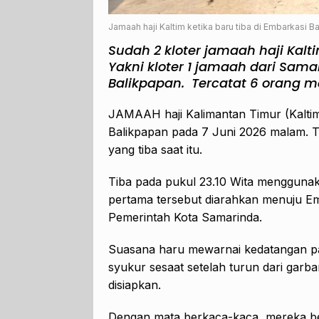
Jamaah haji Kaltim ketika baru tiba di Embarkasi B
Sudah 2 kloter jamaah haji Kalt
Yakni kloter 1 jamaah dari Sama
Balikpapan. Tercatat 6 orang m
JAMAAH haji Kalimantan Timur (Kaltim) 
Balikpapan pada 7 Juni 2026 malam. Te
yang tiba saat itu.
Tiba pada pukul 23.10 Wita mengguna
pertama tersebut diarahkan menuju E
Pemerintah Kota Samarinda.
Suasana haru mewarnai kedatangan p
syukur sesaat setelah turun dari garb
disiapkan.
Dengan mata berkaca-kaca, mereka be