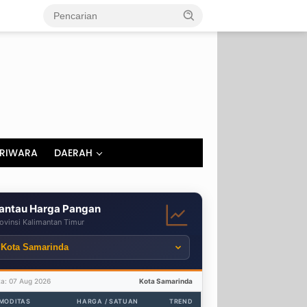
RIWARA
DAERAH
antau Harga Pangan
ovinsi Kalimantan Timur
ta: 07 Aug 2026
Kota Samarinda
MODITAS
HARGA / SATUAN
TREND