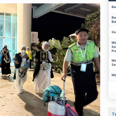
Be
Be
Bu
Gu
Mi
Sa
Pr
Mi
Sa
Mi
T