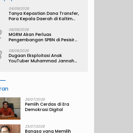
04/08/2026
Tanya Kepastian Dana Transfer,
Para Kepala Daerah di Kaltim
Kompak Akan Temui Kemenkeu
2
08/08/2026
MGRM Akan Perluas
Pengembangan SPBN di Pesisir
Kukar
3
08/08/2026
Dugaan Eksploitasi Anak
YouTuber Muhammad Jannah
alias Bigmo
iran
26/07/2026
Pemlih Cerdas di Era
Demokrasi Digital
25/07/2026
Bangsa yang Memilih