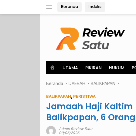
Langsung
Beranda
Indeks
ke
konten
H
UTAMA
PIKIRAN
HUKUM
P
o
m
Beranda
e
DAERAH
BALIKPAPAN
BALIKPAPAN
,
PERISTIWA
Jamaah Haji Kaltim 
Balikpapan, 6 Orang
Admin Review Satu
09/06/2026