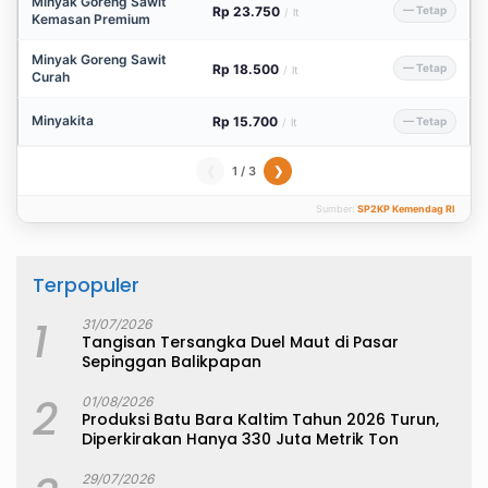
Minyak Goreng Sawit
Rp 23.750
— Tetap
/
lt
Kemasan Premium
Minyak Goreng Sawit
Rp 18.500
— Tetap
/
lt
Curah
Minyakita
Rp 15.700
— Tetap
/
lt
1 / 3
❮
❯
Sumber:
SP2KP Kemendag RI
Terpopuler
1
31/07/2026
Tangisan Tersangka Duel Maut di Pasar
Sepinggan Balikpapan
2
01/08/2026
Produksi Batu Bara Kaltim Tahun 2026 Turun,
Diperkirakan Hanya 330 Juta Metrik Ton
29/07/2026