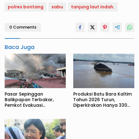
polres bontang
sabu
tanjung laut indah.
0 Comments
Baca Juga
Pasar Sepinggan
Produksi Batu Bara Kaltim
Balikpapan Terbakar,
Tahun 2026 Turun,
Pemkot Evakuasi
Diperkirakan Hanya 330
Pedagang ke TPS
Juta Metrik Ton