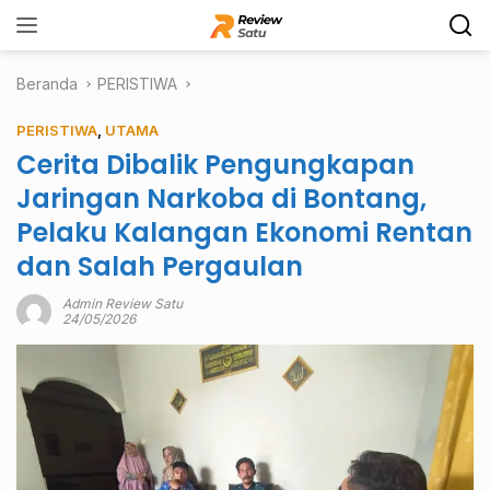
Langsung
ke
konten
Beranda
PERISTIWA
PERISTIWA
,
UTAMA
Cerita Dibalik Pengungkapan
Jaringan Narkoba di Bontang,
Pelaku Kalangan Ekonomi Rentan
dan Salah Pergaulan
Admin Review Satu
24/05/2026