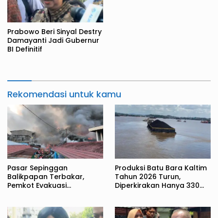
Prabowo Beri Sinyal Destry
Damayanti Jadi Gubernur
BI Definitif
Rekomendasi untuk kamu
Pasar Sepinggan
Produksi Batu Bara Kaltim
Balikpapan Terbakar,
Tahun 2026 Turun,
Pemkot Evakuasi
Diperkirakan Hanya 330
Pedagang ke TPS
Juta Metrik Ton