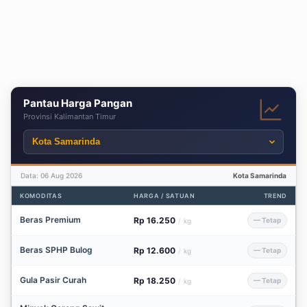
Pantau Harga Pangan
Provinsi Kalimantan Timur
Data: 06 Aug 2026
Kota Samarinda
KOMODITAS
HARGA / SATUAN
TREND
Beras Premium
Rp 16.250
— Tetap
/
kg
Beras SPHP Bulog
Rp 12.600
— Tetap
/
kg
Gula Pasir Curah
Rp 18.250
— Tetap
/
kg