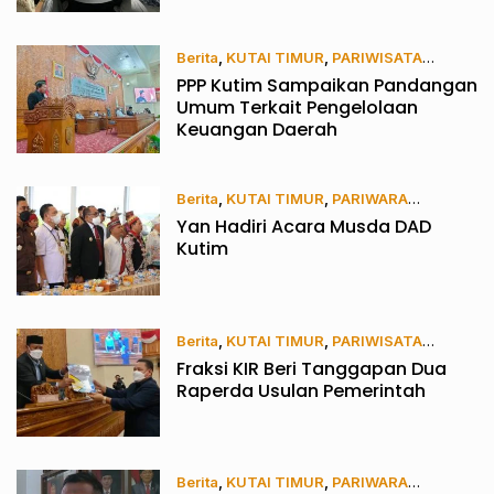
Samarinda
Berita
,
KUTAI TIMUR
,
PARIWISATA
PPP Kutim Sampaikan Pandangan
10/06/2022
Umum Terkait Pengelolaan
Keuangan Daerah
Berita
,
KUTAI TIMUR
,
PARIWARA
Yan Hadiri Acara Musda DAD
10/06/2022
Kutim
Berita
,
KUTAI TIMUR
,
PARIWISATA
Fraksi KIR Beri Tanggapan Dua
10/06/2022
Raperda Usulan Pemerintah
Berita
,
KUTAI TIMUR
,
PARIWARA