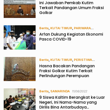
Ini Jawaban Pemkab Kutim
13/06/2022
Terkait Pandangan Umum Fraksi
Golkar
Berita
,
KUTAI TIMUR
,
PARIWARA
Arfan Dukung Kegiatan Ekonomi
13/06/2022
Pasca COVID-19
Berita
,
KUTAI TIMUR
,
PERISTIWA
Hasna Bacakan Pandangan
13/06/2022
Fraksi Golkar Kutim Terkait
Perlindungan Perempuan
Berita
,
SAMARINDA
11/06/2022
9 Siswa Kaltim Berangkat ke Luar
Negeri, Ini Nama-Nama yang
Dirilis Bina Antarbudaya