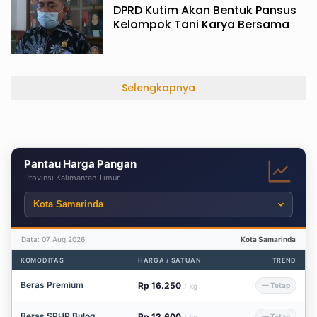
DPRD Kutim Akan Bentuk Pansus
10/06/2022
Kelompok Tani Karya Bersama
Selengkapnya
Pantau Harga Pangan
Provinsi Kalimantan Timur
Data: 07 Aug 2026
Kota Samarinda
KOMODITAS
HARGA / SATUAN
TREND
Beras Premium
Rp 16.250
— Tetap
/
kg
Beras SPHP Bulog
Rp 12.600
— Tetap
/
kg