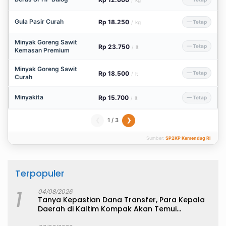
Gula Pasir Curah
Rp 18.250
— Tetap
/
kg
Minyak Goreng Sawit
Rp 23.750
— Tetap
/
lt
Kemasan Premium
Minyak Goreng Sawit
Rp 18.500
— Tetap
/
lt
Curah
Minyakita
Rp 15.700
— Tetap
/
lt
1 / 3
❮
❯
Sumber:
SP2KP Kemendag RI
Terpopuler
1
04/08/2026
Tanya Kepastian Dana Transfer, Para Kepala
Daerah di Kaltim Kompak Akan Temui
Kemenkeu