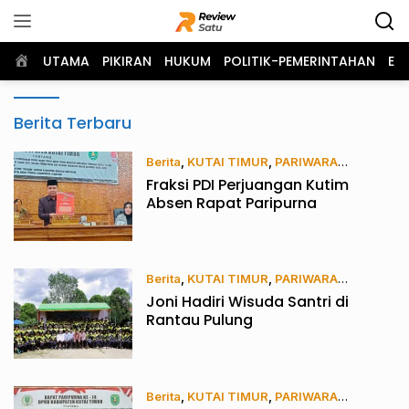
Langsung
ke
konten
Home
UTAMA
PIKIRAN
HUKUM
POLITIK-PEMERINTAHAN
EK
Review
Berita Terbaru
Satu
Berita
,
KUTAI TIMUR
,
PARIWARA
Fraksi PDI Perjuangan Kutim
14/06/2022
Absen Rapat Paripurna
Berita
,
KUTAI TIMUR
,
PARIWARA
Joni Hadiri Wisuda Santri di
13/06/2022
Rantau Pulung
Berita
,
KUTAI TIMUR
,
PARIWARA