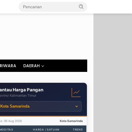
RIWARA
DAERAH
antau Harga Pangan
ovinsi Kalimantan Timur
ta: 06 Aug 2026
Kota Samarinda
MODITAS
HARGA / SATUAN
TREND