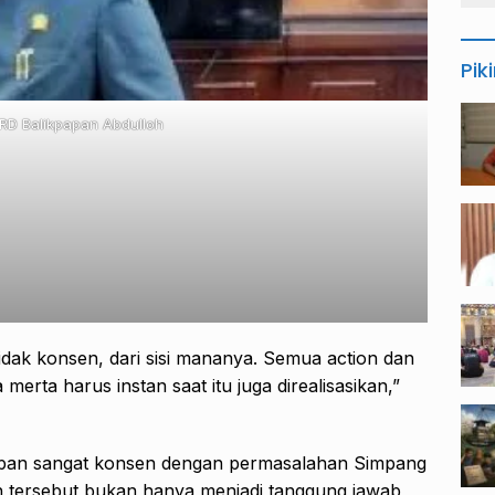
Pik
RD Balikpapan Abdulloh
tidak konsen, dari sisi mananya. Semua action dan
merta harus instan saat itu juga direalisasikan,”
apan sangat konsen dengan permasalahan Simpang
an tersebut bukan hanya menjadi tanggung jawab