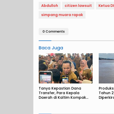
Abdulloh
citizen lawsuit
Ketua D
simpang muara rapak
0 Comments
Baca Juga
Tanya Kepastian Dana
Produks
Transfer, Para Kepala
Tahun 2
Daerah di Kaltim Kompak
Diperki
Akan Temui Kemenkeu
Metrik 