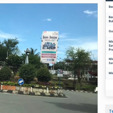
Be
Be
Bu
Gu
Mi
Sa
Pr
Mi
Sa
Mi
T