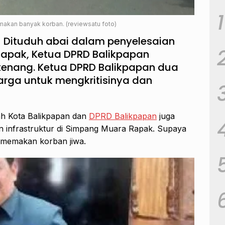
1
akan banyak korban. (reviewsatu foto)
 Dituduh abai dalam penyelesaian
apak, Ketua DPRD Balikpapan
enang. Ketua DPRD
Balikpapan dua
arga untuk mengkritisinya dan
h Kota Balikpapan dan
DPRD Balikpapan
juga
infrastruktur di Simpang Muara Rapak. Supaya
g memakan korban jiwa.