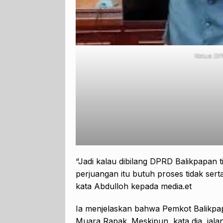
Ketua DP
“Jadi kalau dibilang DPRD Balikpapan 
perjuangan itu butuh proses tidak serta 
kata Abdulloh kepada media.et
Ia menjelaskan bahwa Pemkot Balikp
Muara Rapak. Meskipun, kata dia, jal