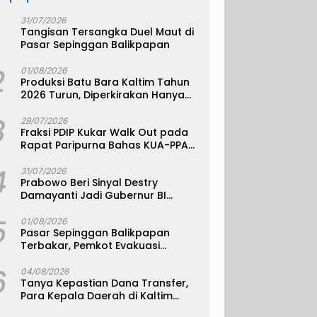
31/07/2026
Tangisan Tersangka Duel Maut di
Pasar Sepinggan Balikpapan
2
01/08/2026
Produksi Batu Bara Kaltim Tahun
2026 Turun, Diperkirakan Hanya
330 Juta Metrik Ton
3
29/07/2026
Fraksi PDIP Kukar Walk Out pada
Rapat Paripurna Bahas KUA-PPAS
APBD 2027
4
31/07/2026
Prabowo Beri Sinyal Destry
Damayanti Jadi Gubernur BI
Definitif
5
01/08/2026
Pasar Sepinggan Balikpapan
Terbakar, Pemkot Evakuasi
Pedagang ke TPS
6
04/08/2026
Tanya Kepastian Dana Transfer,
Para Kepala Daerah di Kaltim
Kompak Akan Temui Kemenkeu