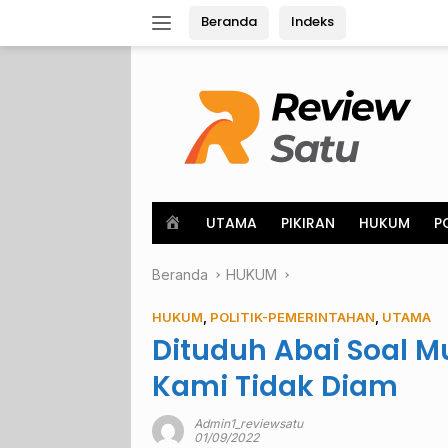
Langsung
Beranda
Indeks
ke
konten
H
UTAMA
PIKIRAN
HUKUM
P
o
m
Beranda
e
HUKUM
HUKUM
,
POLITIK-PEMERINTAHAN
,
UTAMA
Dituduh Abai Soal M
Kami Tidak Diam
Admin1_reviewsatu
01/09/2022