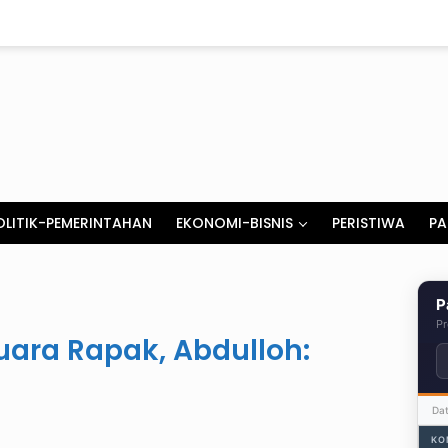
OLITIK-PEMERINTAHAN
EKONOMI-BISNIS
PERISTIWA
PA
P
Pr
uara Rapak, Abdulloh:
Da
KO