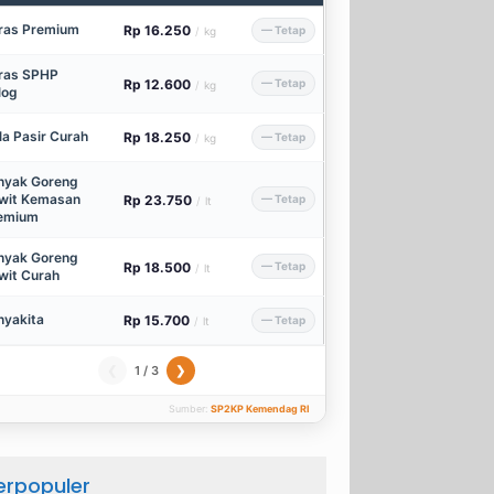
ras Premium
Rp 16.250
— Tetap
/
kg
ras SPHP
Rp 12.600
— Tetap
/
kg
log
la Pasir Curah
Rp 18.250
— Tetap
/
kg
nyak Goreng
wit Kemasan
Rp 23.750
— Tetap
/
lt
emium
nyak Goreng
Rp 18.500
— Tetap
/
lt
wit Curah
nyakita
Rp 15.700
— Tetap
/
lt
1 / 3
❮
❯
Sumber:
SP2KP Kemendag RI
erpopuler