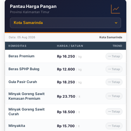
Pantau Harga Pangan
Provinsi Kalimantan Timur
Data: 05 Aug 2026
Kota Samarinda
KOMODITAS
HARGA / SATUAN
TREND
Beras Premium
Rp 16.250
— Tetap
/
kg
Beras SPHP Bulog
Rp 12.600
— Tetap
/
kg
Gula Pasir Curah
Rp 18.250
— Tetap
/
kg
Minyak Goreng Sawit
Rp 23.750
— Tetap
/
lt
Kemasan Premium
Minyak Goreng Sawit
Rp 18.500
— Tetap
/
lt
Curah
Minyakita
Rp 15.700
— Tetap
/
lt