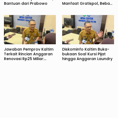
Bantuan dari Prabowo
Manfaat Gratispol, Beban
Biaya Kuliah Berkurang
Jawaban Pemprov Kaltim
Diskominfo Kaltim Buka-
Terkait Rincian Anggaran
bukaan Soal Kursi Pijat
Renovasi Rp25 Miliar:
hingga Anggaran Laundry
Bukan Hanya untuk Rujab
Gubernur