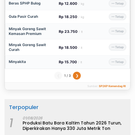
Beras SPHP Bulog
Rp 12.600
— Tetap
/
kg
Gula Pasir Curah
Rp 18.250
— Tetap
/
kg
Minyak Goreng Sawit
Rp 23.750
— Tetap
/
lt
Kemasan Premium
Minyak Goreng Sawit
Rp 18.500
— Tetap
/
lt
Curah
Minyakita
Rp 15.700
— Tetap
/
lt
1 / 3
❮
❯
Sumber:
SP2KP Kemendag RI
Terpopuler
1
01/08/2026
Produksi Batu Bara Kaltim Tahun 2026 Turun,
Diperkirakan Hanya 330 Juta Metrik Ton