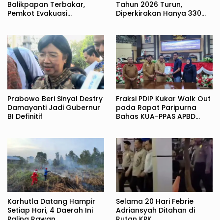
Balikpapan Terbakar,
Tahun 2026 Turun,
Pemkot Evakuasi
Diperkirakan Hanya 330
Pedagang ke TPS
Juta Metrik Ton
Prabowo Beri Sinyal Destry
Fraksi PDIP Kukar Walk Out
Damayanti Jadi Gubernur
pada Rapat Paripurna
BI Definitif
Bahas KUA-PPAS APBD
2027
Karhutla Datang Hampir
Selama 20 Hari Febrie
Setiap Hari, 4 Daerah Ini
Adriansyah Ditahan di
Paling Rawan
Rutan KPK