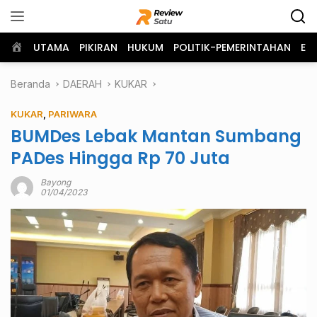
Langsung
ke
konten
Home
UTAMA
PIKIRAN
HUKUM
POLITIK-PEMERINTAHAN
EK
Beranda
DAERAH
KUKAR
KUKAR
,
PARIWARA
BUMDes Lebak Mantan Sumbang
PADes Hingga Rp 70 Juta
Bayong
01/04/2023