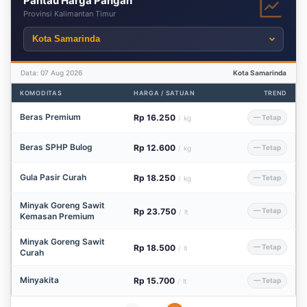
Pantau Harga Pangan
Provinsi Kalimantan Timur
Data: 07 Aug 2026
Kota Samarinda
KOMODITAS
HARGA / SATUAN
TREND
Beras Premium
Rp 16.250
— Tetap
/
kg
Beras SPHP Bulog
Rp 12.600
— Tetap
/
kg
Gula Pasir Curah
Rp 18.250
— Tetap
/
kg
Minyak Goreng Sawit
Rp 23.750
— Tetap
/
lt
Kemasan Premium
Minyak Goreng Sawit
Rp 18.500
— Tetap
/
lt
Curah
Minyakita
Rp 15.700
— Tetap
/
lt