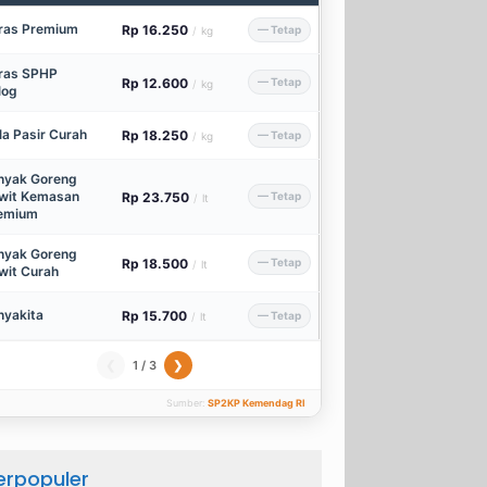
ras Premium
Rp 16.250
— Tetap
/
kg
ras SPHP
Rp 12.600
— Tetap
/
kg
log
la Pasir Curah
Rp 18.250
— Tetap
/
kg
nyak Goreng
wit Kemasan
Rp 23.750
— Tetap
/
lt
emium
nyak Goreng
Rp 18.500
— Tetap
/
lt
wit Curah
nyakita
Rp 15.700
— Tetap
/
lt
1 / 3
❮
❯
Sumber:
SP2KP Kemendag RI
erpopuler