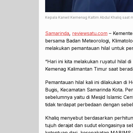
Kepala Kanwil Kemenag Kaltim Abdul Khaliq saat me
Samarinda
,
reviewsatu.com
– Kementer
bersama Badan Meteorologi, Klimatolo
melakukan pemantauan hilal untuk pe
“Hari ini kita melakukan ruyatul hilal 
Kemenag Kalimantan Timur saat berada 
Pemantauan hilal kali ini dilakukan di
Bugis, Kecamatan Samarinda Kota. Pem
sebelumnya yaitu di Mesjid Islamic C
tidak terdapat perbedaan dengan sebe
Khaliq menyebut berdasarkan perhitung
tujuh derajat dan sudut elongasinya seb
ketentuan dari kesepakatan MABIMS (