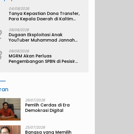
04/08/2026
Tanya Kepastian Dana Transfer,
Para Kepala Daerah di Kaltim
Kompak Akan Temui Kemenkeu
2
08/08/2026
Dugaan Eksploitasi Anak
YouTuber Muhammad Jannah
alias Bigmo
3
08/08/2026
MGRM Akan Perluas
Pengembangan SPBN di Pesisir
Kukar
iran
26/07/2026
Pemlih Cerdas di Era
Demokrasi Digital
25/07/2026
Bangsa yang Memilih