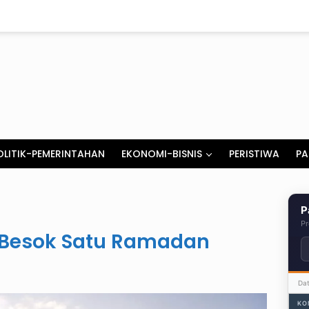
OLITIK-PEMERINTAHAN
EKONOMI-BISNIS
PERISTIWA
PA
P
Pr
is Besok Satu Ramadan
Da
KO