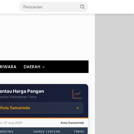
RIWARA
DAERAH
antau Harga Pangan
ovinsi Kalimantan Timur
ta: 07 Aug 2026
Kota Samarinda
MODITAS
HARGA / SATUAN
TREND