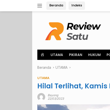
Langsung
Beranda
Indeks
ke
konten
H
UTAMA
PIKIRAN
HUKUM
P
o
m
Beranda
e
UTAMA
UTAMA
Hilal Terlihat, Kam
Bayong
22/03/2023