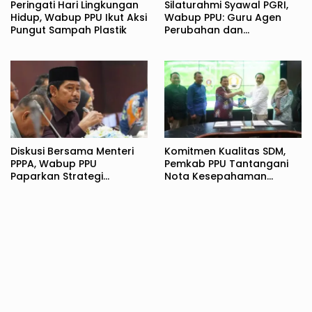
Peringati Hari Lingkungan
Silaturahmi Syawal PGRI,
Hidup, Wabup PPU Ikut Aksi
Wabup PPU: Guru Agen
Pungut Sampah Plastik
Perubahan dan
Pembentuk Karakter
Bangsa
Diskusi Bersama Menteri
Komitmen Kualitas SDM,
PPPA, Wabup PPU
Pemkab PPU Tantangani
Paparkan Strategi
Nota Kesepahaman
Komprehensif
dengan UPN Veteran
Perlindungan Perempuan
Yogyakarta
dan Anak