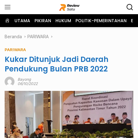
Langsung
ke
konten
Home
UTAMA
PIKIRAN
HUKUM
POLITIK-PEMERINTAHAN
EK
Beranda
PARIWARA
PARIWARA
Kukar Ditunjuk Jadi Daerah
Pendukung Bulan PRB 2022
Bayong
06/10/2022