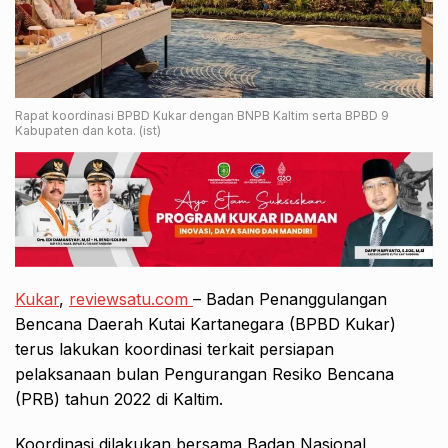
Rapat koordinasi BPBD Kukar dengan BNPB Kaltim serta BPBD 9
Kabupaten dan kota. (ist)
Kukar
,
reviewsatu.com
– Badan Penanggulangan
Bencana Daerah Kutai Kartanegara (BPBD Kukar)
terus lakukan koordinasi terkait persiapan
pelaksanaan bulan Pengurangan Resiko Bencana
(PRB) tahun 2022 di Kaltim.
Koordinasi dilakukan bersama Badan Nasional