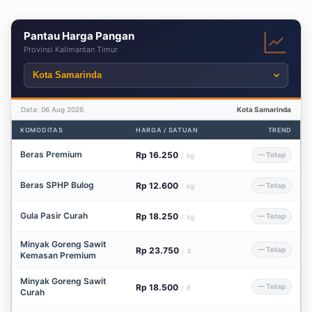
Pantau Harga Pangan
Provinsi Kalimantan Timur
Data: 06 Aug 2026
Kota Samarinda
KOMODITAS
HARGA / SATUAN
TREND
Beras Premium
Rp 16.250
— Tetap
/
kg
Beras SPHP Bulog
Rp 12.600
— Tetap
/
kg
Gula Pasir Curah
Rp 18.250
— Tetap
/
kg
Minyak Goreng Sawit
Rp 23.750
— Tetap
/
lt
Kemasan Premium
Minyak Goreng Sawit
Rp 18.500
— Tetap
/
lt
Curah