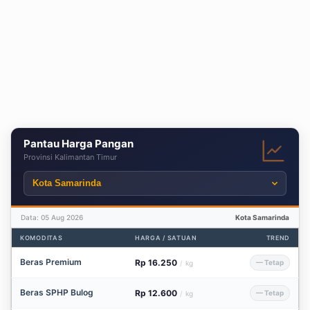
Pantau Harga Pangan
Provinsi Kalimantan Timur
Data: 05 Aug 2026
Kota Samarinda
KOMODITAS
HARGA / SATUAN
TREND
Beras Premium
Rp 16.250
— Tetap
/
kg
Beras SPHP Bulog
Rp 12.600
— Tetap
/
kg