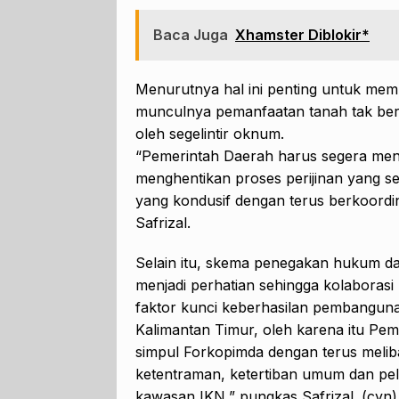
Baca Juga
Xhamster Diblokir*
Menurutnya hal ini penting untuk mem
munculnya pemanfaatan tanah tak beri
oleh segelintir oknum.
“Pemerintah Daerah harus segera mengi
menghentikan proses perijinan yang se
yang kondusif dengan terus berkoordina
Safrizal.
Selain itu, skema penegakan hukum d
menjadi perhatian sehingga kolaborasi
faktor kunci keberhasilan pembangunan
Kalimantan Timur, oleh karena itu Pe
simpul Forkopimda dengan terus meli
ketentraman, ketertiban umum dan pel
kawasan IKN,” pungkas Safrizal. (cyn)