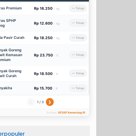
ras Premium
Rp 16.250
— Tetap
/
kg
ras SPHP
Rp 12.600
— Tetap
/
kg
log
la Pasir Curah
Rp 18.250
— Tetap
/
kg
nyak Goreng
wit Kemasan
Rp 23.750
— Tetap
/
lt
emium
nyak Goreng
Rp 18.500
— Tetap
/
lt
wit Curah
nyakita
Rp 15.700
— Tetap
/
lt
1 / 3
❮
❯
Sumber:
SP2KP Kemendag RI
erpopuler