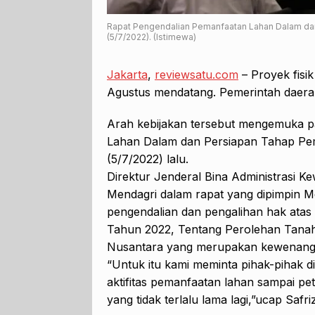
Rapat Pengendalian Pemanfaatan Lahan Dalam da
(5/7/2022). (Istimewa)
Jakarta
,
reviewsatu.com
– Proyek fisi
Agustus mendatang. Pemerintah daera
Arah kebijakan tersebut mengemuka p
Lahan Dalam dan Persiapan Tahap Pe
(5/7/2022) lalu.
Direktur Jenderal Bina Administrasi Kew
Mendagri dalam rapat yang dipimpin 
pengendalian dan pengalihan hak atas
Tahun 2022, Tentang Perolehan Tanah
Nusantara yang merupakan kewenanga
“Untuk itu kami meminta pihak-pihak d
aktifitas pemanfaatan lahan sampai pet
yang tidak terlalu lama lagi,”ucap Safriz