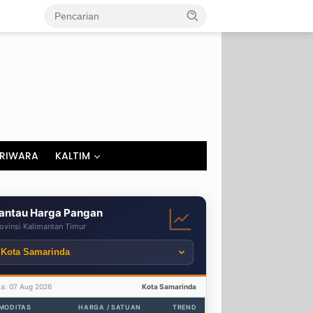
RIWARA
KALTIM
antau Harga Pangan
ovinsi Kalimantan Timur
ta: 07 Aug 2026
Kota Samarinda
MODITAS
HARGA / SATUAN
TREND