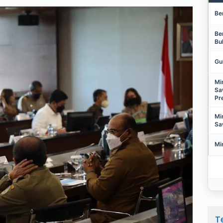
Be
Be
Bu
Gu
Mi
Sa
Pr
Mi
Sa
Mi
T