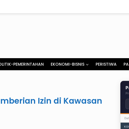
OLITIK-PEMERINTAHAN
EKONOMI-BISNIS
PERISTIWA
PA
P
Pr
mberian Izin di Kawasan
Da
KO