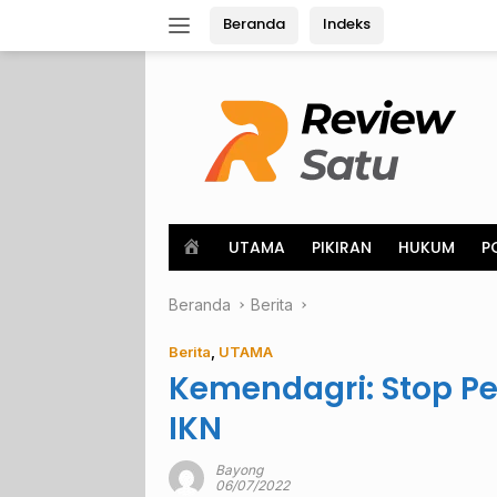
Langsung
Beranda
Indeks
ke
konten
H
UTAMA
PIKIRAN
HUKUM
P
o
m
Beranda
e
Berita
Berita
,
UTAMA
Kemendagri: Stop Pe
IKN
Bayong
06/07/2022