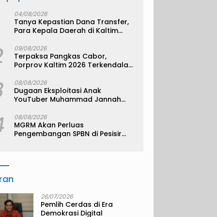
04/08/2026
Tanya Kepastian Dana Transfer,
Para Kepala Daerah di Kaltim
Kompak Akan Temui Kemenkeu
2
09/08/2026
Terpaksa Pangkas Cabor,
Porprov Kaltim 2026 Terkendala
Anggaran
3
08/08/2026
Dugaan Eksploitasi Anak
YouTuber Muhammad Jannah
alias Bigmo
4
08/08/2026
MGRM Akan Perluas
Pengembangan SPBN di Pesisir
Kukar
iran
26/07/2026
Pemlih Cerdas di Era
Demokrasi Digital