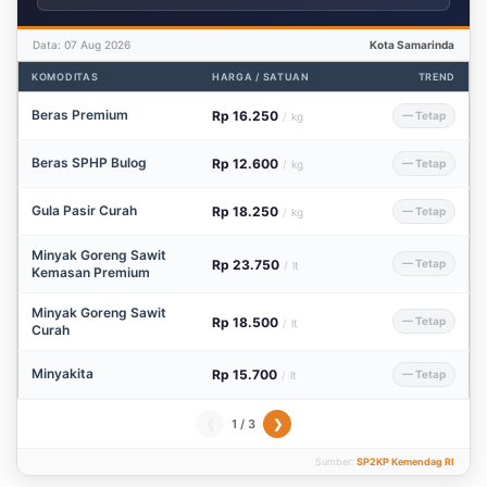
Data: 07 Aug 2026
Kota Samarinda
KOMODITAS
HARGA / SATUAN
TREND
Beras Premium
Rp 16.250
— Tetap
/
kg
Beras SPHP Bulog
Rp 12.600
— Tetap
/
kg
Gula Pasir Curah
Rp 18.250
— Tetap
/
kg
Minyak Goreng Sawit
Rp 23.750
— Tetap
/
lt
Kemasan Premium
Minyak Goreng Sawit
Rp 18.500
— Tetap
/
lt
Curah
Minyakita
Rp 15.700
— Tetap
/
lt
1 / 3
❮
❯
Sumber:
SP2KP Kemendag RI