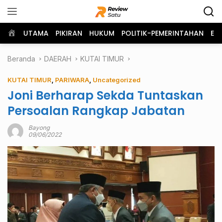
Langsung
ke
konten
Home
UTAMA
PIKIRAN
HUKUM
POLITIK-PEMERINTAHAN
EK
Beranda
DAERAH
KUTAI TIMUR
KUTAI TIMUR
,
PARIWARA
,
Uncategorized
Joni Berharap Sekda Tuntaskan
Persoalan Rangkap Jabatan
Bayong
09/06/2022