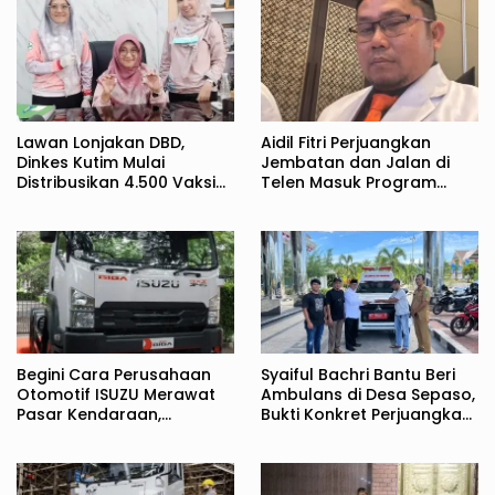
Lawan Lonjakan DBD,
Aidil Fitri Perjuangkan
Dinkes Kutim Mulai
Jembatan dan Jalan di
Distribusikan 4.500 Vaksin
Telen Masuk Program
Qdenga
Tahun Jamak
Begini Cara Perusahaan
Syaiful Bachri Bantu Beri
Otomotif ISUZU Merawat
Ambulans di Desa Sepaso,
Pasar Kendaraan,
Bukti Konkret Perjuangkan
Manjakan dengan Promo
Aspirasi Masyarakat
dan Cash Back