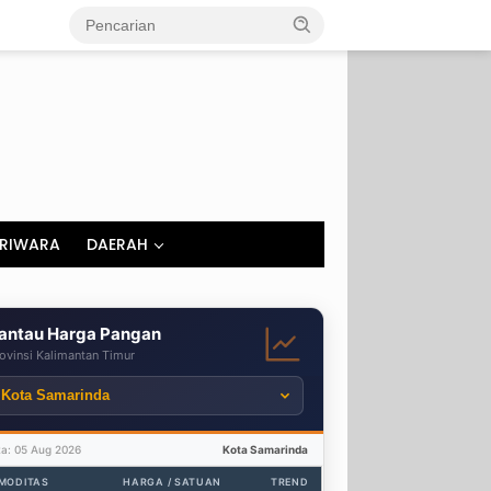
RIWARA
DAERAH
antau Harga Pangan
ovinsi Kalimantan Timur
ta: 05 Aug 2026
Kota Samarinda
MODITAS
HARGA / SATUAN
TREND