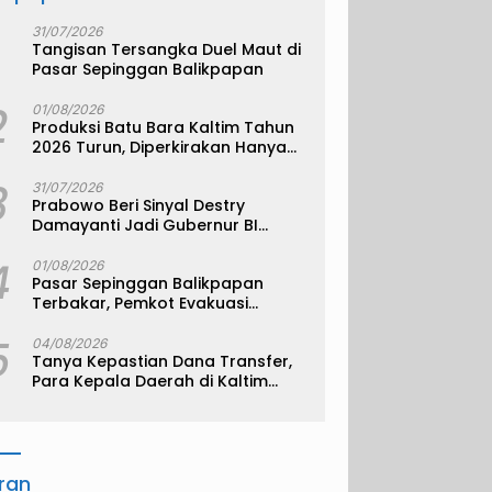
31/07/2026
Tangisan Tersangka Duel Maut di
Pasar Sepinggan Balikpapan
2
01/08/2026
Produksi Batu Bara Kaltim Tahun
2026 Turun, Diperkirakan Hanya
330 Juta Metrik Ton
3
31/07/2026
Prabowo Beri Sinyal Destry
Damayanti Jadi Gubernur BI
Definitif
4
01/08/2026
Pasar Sepinggan Balikpapan
Terbakar, Pemkot Evakuasi
Pedagang ke TPS
5
04/08/2026
Tanya Kepastian Dana Transfer,
Para Kepala Daerah di Kaltim
Kompak Akan Temui Kemenkeu
iran