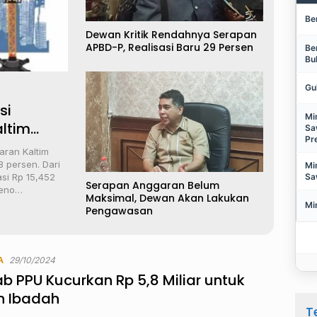
Be
Dewan Kritik Rendahnya Serapan
APBD-P, Realisasi Baru 29 Persen
Be
Bu
Gu
si
Mi
ltim
Sa
Pr
anuari
aran Kaltim
 persen. Dari
Mi
Sa
asi Rp 15,452
Serapan Anggaran Belum
 Seno…
Maksimal, Dewan Akan Lakukan
Mi
Pengawasan
A
29/10/2024
 PPU Kucurkan Rp 5,8 Miliar untuk
 Ibadah
T