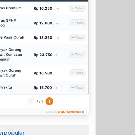
ras Premium
Rp 16.250
— Tetap
/
kg
ras SPHP
Rp 12.600
— Tetap
/
kg
log
la Pasir Curah
Rp 18.250
— Tetap
/
kg
nyak Goreng
wit Kemasan
Rp 23.750
— Tetap
/
lt
emium
nyak Goreng
Rp 18.500
— Tetap
/
lt
wit Curah
nyakita
Rp 15.700
— Tetap
/
lt
1 / 3
❮
❯
Sumber:
SP2KP Kemendag RI
erpopuler