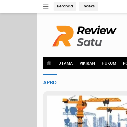
Langsung
Beranda
Indeks
ke
konten
H
UTAMA
PIKIRAN
HUKUM
P
o
m
e
APBD