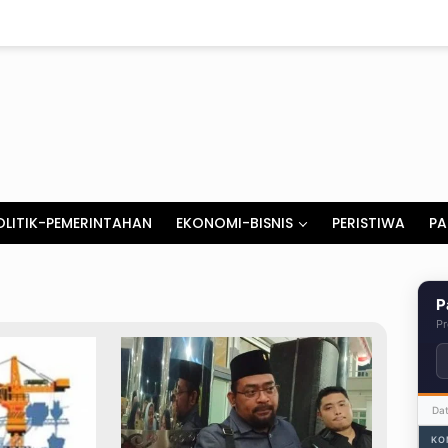
OLITIK-PEMERINTAHAN
EKONOMI-BISNIS
PERISTIWA
PA
P
Pr
Da
KO