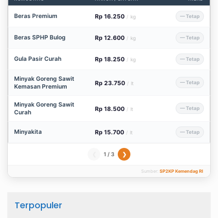
Beras Premium
Rp 16.250
— Tetap
/
kg
Beras SPHP Bulog
Rp 12.600
— Tetap
/
kg
Gula Pasir Curah
Rp 18.250
— Tetap
/
kg
Minyak Goreng Sawit
Rp 23.750
— Tetap
/
lt
Kemasan Premium
Minyak Goreng Sawit
Rp 18.500
— Tetap
/
lt
Curah
Minyakita
Rp 15.700
— Tetap
/
lt
1 / 3
❮
❯
Sumber:
SP2KP Kemendag RI
Terpopuler