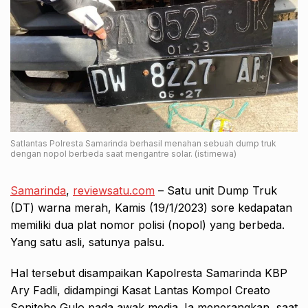
Satlantas Polresta Samarinda berhasil menahan sebuah dump truk
dengan nopol berbeda saat mengantre solar. (istimewa)
Samarinda
,
reviewsatu.com
– Satu unit Dump Truk
(DT) warna merah, Kamis (19/1/2023) sore kedapatan
memiliki dua plat nomor polisi (nopol) yang berbeda.
Yang satu asli, satunya palsu.
Hal tersebut disampaikan Kapolresta Samarinda KBP
Ary Fadli, didampingi Kasat Lantas Kompol Creato
Sonitehe Gulo pada awak media. Ia menerangkan, saat