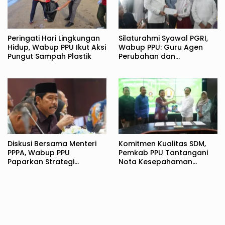
Peringati Hari Lingkungan
Silaturahmi Syawal PGRI,
Hidup, Wabup PPU Ikut Aksi
Wabup PPU: Guru Agen
Pungut Sampah Plastik
Perubahan dan
Pembentuk Karakter
Bangsa
Diskusi Bersama Menteri
Komitmen Kualitas SDM,
PPPA, Wabup PPU
Pemkab PPU Tantangani
Paparkan Strategi
Nota Kesepahaman
Komprehensif
dengan UPN Veteran
Perlindungan Perempuan
Yogyakarta
dan Anak