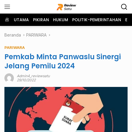
Langsung
ke
konten
Home
UTAMA
PIKIRAN
HUKUM
POLITIK-PEMERINTAHAN
EK
Beranda
PARIWARA
PARIWARA
Pemkab Minta Panwaslu Sinergi
Jelang Pemilu 2024
Admin4_reviewsatu
29/10/2022