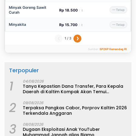
Minyak Goreng Sawit
Rp 18.500
— Tetap
/
lt
Curah
Minyakita
Rp 15.700
— Tetap
/
lt
1 / 3
❮
❯
Sumber:
SP2KP Kemendag RI
Terpopuler
1
04/08/2026
Tanya Kepastian Dana Transfer, Para Kepala
Daerah di Kaltim Kompak Akan Temui
Kemenkeu
2
09/08/2026
Terpaksa Pangkas Cabor, Porprov Kaltim 2026
Terkendala Anggaran
3
08/08/2026
Dugaan Eksploitasi Anak YouTuber
Muhammad Jannah alias Bigmo