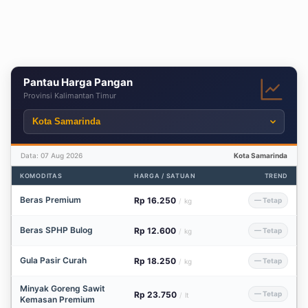
Pantau Harga Pangan
Provinsi Kalimantan Timur
Data: 07 Aug 2026
Kota Samarinda
KOMODITAS
HARGA / SATUAN
TREND
Beras Premium
Rp 16.250
— Tetap
/
kg
Beras SPHP Bulog
Rp 12.600
— Tetap
/
kg
Gula Pasir Curah
Rp 18.250
— Tetap
/
kg
Minyak Goreng Sawit
Rp 23.750
— Tetap
/
lt
Kemasan Premium