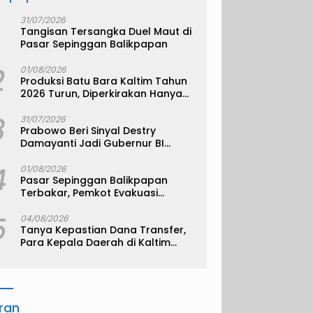
31/07/2026
Tangisan Tersangka Duel Maut di
Pasar Sepinggan Balikpapan
2
01/08/2026
Produksi Batu Bara Kaltim Tahun
2026 Turun, Diperkirakan Hanya
330 Juta Metrik Ton
3
31/07/2026
Prabowo Beri Sinyal Destry
Damayanti Jadi Gubernur BI
Definitif
4
01/08/2026
Pasar Sepinggan Balikpapan
Terbakar, Pemkot Evakuasi
Pedagang ke TPS
5
04/08/2026
Tanya Kepastian Dana Transfer,
Para Kepala Daerah di Kaltim
Kompak Akan Temui Kemenkeu
iran