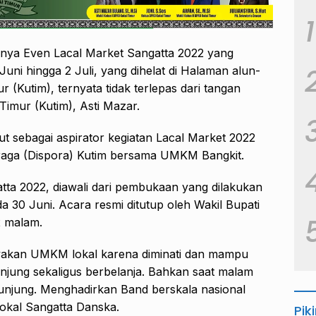
1
snya Even Lacal Market Sangatta 2022 yang
Juni hingga 2 Juli, yang dihelat di Halaman alun-
r (Kutim), ternyata tidak terlepas dari tangan
Timur (Kutim), Asti Mazar.
but sebagai aspirator kegiatan Lacal Market 2022
raga (Dispora) Kutim bersama UMKM Bangkit.
atta 2022, diawali dari pembukaan yang dilakukan
a 30 Juni. Acara resmi ditutup oleh Wakil Bupati
2 malam.
yakan UMKM lokal karena diminati dan mampu
jung sekaligus berbelanja. Bahkan saat malam
ngunjung. Menghadirkan Band berskala nasional
okal Sangatta Danska.
Pik