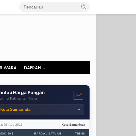
RIWARA
DAERAH
antau Harga Pangan
ovinsi Kalimantan Timur
ta: 05 Aug 2026
Kota Samarinda
MODITAS
HARGA / SATUAN
TREND