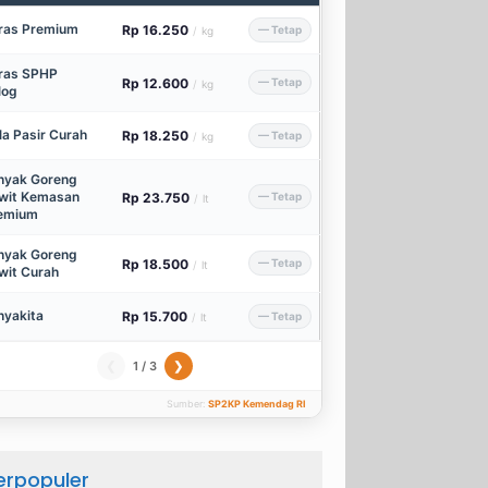
ras Premium
Rp 16.250
— Tetap
/
kg
ras SPHP
Rp 12.600
— Tetap
/
kg
log
la Pasir Curah
Rp 18.250
— Tetap
/
kg
nyak Goreng
wit Kemasan
Rp 23.750
— Tetap
/
lt
emium
nyak Goreng
Rp 18.500
— Tetap
/
lt
wit Curah
nyakita
Rp 15.700
— Tetap
/
lt
1 / 3
❮
❯
Sumber:
SP2KP Kemendag RI
erpopuler