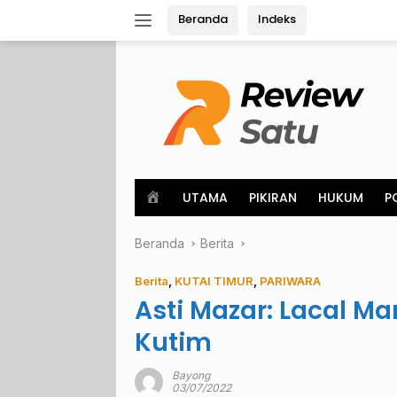
Langsung
Beranda
Indeks
ke
konten
H
UTAMA
PIKIRAN
HUKUM
P
o
m
Beranda
e
Berita
Berita
,
KUTAI TIMUR
,
PARIWARA
Asti Mazar: Lacal M
Kutim
Bayong
03/07/2022