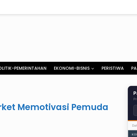
OLITIK-PEMERINTAHAN
EKONOMI-BISNIS
PERISTIWA
PA
P
Pr
arket Memotivasi Pemuda
Da
KO