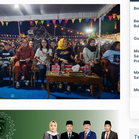
Be
Be
Bu
Gu
Mi
Sa
Pr
Mi
Sa
Mi
T