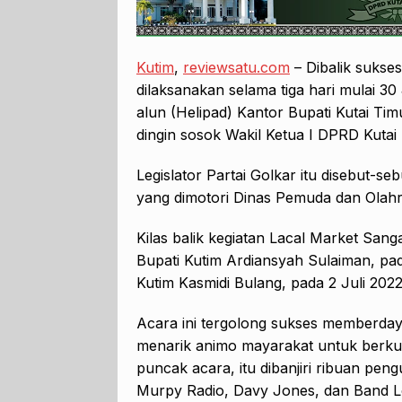
Kutim
,
reviewsatu.com
– Dibalik sukse
dilaksanakan selama tiga hari mulai 30 
alun (Helipad) Kantor Bupati Kutai Timu
dingin sosok Wakil Ketua I DPRD Kutai 
Legislator Partai Golkar itu disebut-se
yang dimotori Dinas Pemuda dan Olah
Kilas balik kegiatan Lacal Market Sang
Bupati Kutim Ardiansyah Sulaiman, pad
Kutim Kasmidi Bulang, pada 2 Juli 202
Acara ini tergolong sukses memberda
menarik animo mayarakat untuk berkun
puncak acara, itu dibanjiri ribuan pe
Murpy Radio, Davy Jones, dan Band L