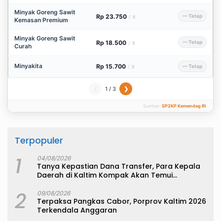
Minyak Goreng Sawit
Rp 23.750
— Tetap
/
lt
Kemasan Premium
Minyak Goreng Sawit
Rp 18.500
— Tetap
/
lt
Curah
Minyakita
Rp 15.700
— Tetap
/
lt
1 / 3
❮
❯
Sumber:
SP2KP Kemendag RI
Terpopuler
1
04/08/2026
Tanya Kepastian Dana Transfer, Para Kepala
Daerah di Kaltim Kompak Akan Temui
Kemenkeu
2
09/08/2026
Terpaksa Pangkas Cabor, Porprov Kaltim 2026
Terkendala Anggaran