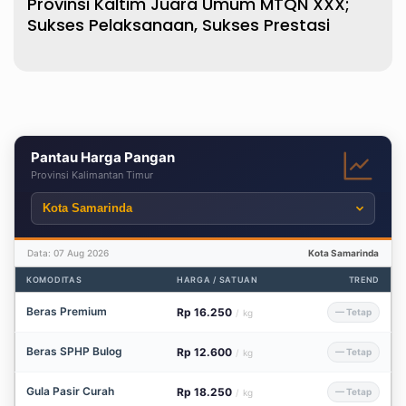
Provinsi Kaltim Juara Umum MTQN XXX;
Sukses Pelaksanaan, Sukses Prestasi
Pantau Harga Pangan
Provinsi Kalimantan Timur
Data: 07 Aug 2026
Kota Samarinda
KOMODITAS
HARGA / SATUAN
TREND
Beras Premium
Rp 16.250
— Tetap
/
kg
Beras SPHP Bulog
Rp 12.600
— Tetap
/
kg
Gula Pasir Curah
Rp 18.250
— Tetap
/
kg