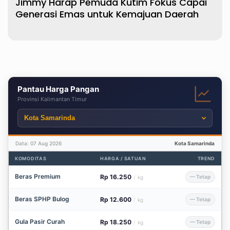
Jimmy Harap Pemuda Kutim Fokus Capai
Generasi Emas untuk Kemajuan Daerah
Pantau Harga Pangan
Provinsi Kalimantan Timur
Data: 07 Aug 2026
Kota Samarinda
KOMODITAS
HARGA / SATUAN
TREND
Beras Premium
Rp 16.250
— Tetap
/
kg
Beras SPHP Bulog
Rp 12.600
— Tetap
/
kg
Gula Pasir Curah
Rp 18.250
— Tetap
/
kg