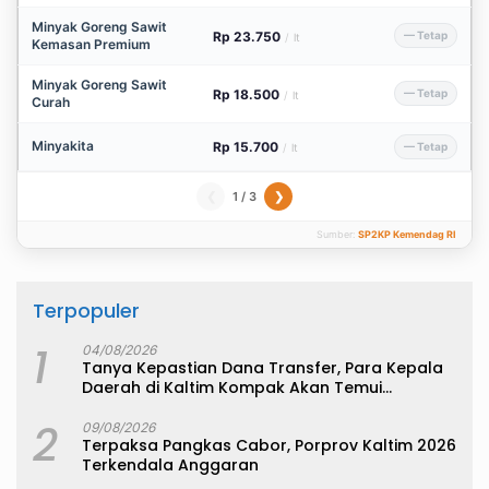
Minyak Goreng Sawit
Rp 23.750
— Tetap
/
lt
Kemasan Premium
Minyak Goreng Sawit
Rp 18.500
— Tetap
/
lt
Curah
Minyakita
Rp 15.700
— Tetap
/
lt
1 / 3
❮
❯
Sumber:
SP2KP Kemendag RI
Terpopuler
1
04/08/2026
Tanya Kepastian Dana Transfer, Para Kepala
Daerah di Kaltim Kompak Akan Temui
Kemenkeu
2
09/08/2026
Terpaksa Pangkas Cabor, Porprov Kaltim 2026
Terkendala Anggaran