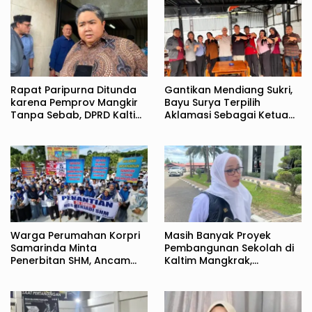
Rapat Paripurna Ditunda
Gantikan Mendiang Sukri,
karena Pemprov Mangkir
Bayu Surya Terpilih
Tanpa Sebab, DPRD Kaltim
Aklamasi Sebagai Ketua
Kecewa
JMSI Kaltim
Warga Perumahan Korpri
Masih Banyak Proyek
Samarinda Minta
Pembangunan Sekolah di
Penerbitan SHM, Ancam
Kaltim Mangkrak,
Tutup Jalan Jakarta
Syahariah Minta Pemprov
Tuntaskan