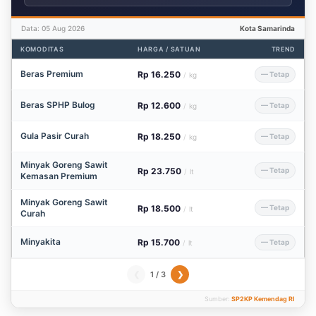
Data: 05 Aug 2026
Kota Samarinda
KOMODITAS
HARGA / SATUAN
TREND
Beras Premium
Rp 16.250
— Tetap
/
kg
Beras SPHP Bulog
Rp 12.600
— Tetap
/
kg
Gula Pasir Curah
Rp 18.250
— Tetap
/
kg
Minyak Goreng Sawit
Rp 23.750
— Tetap
/
lt
Kemasan Premium
Minyak Goreng Sawit
Rp 18.500
— Tetap
/
lt
Curah
Minyakita
Rp 15.700
— Tetap
/
lt
1 / 3
❮
❯
Sumber:
SP2KP Kemendag RI