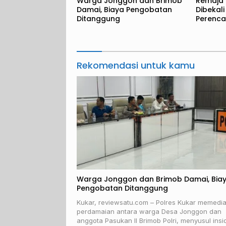
Warga Jonggon dan Brimob
Remaja
Damai, Biaya Pengobatan
Dibekal
Ditanggung
Perenc
Sejak Di
Rekomendasi untuk kamu
Warga Jonggon dan Brimob Damai, Bia
Pengobatan Ditanggung
Kukar, reviewsatu.com – Polres Kukar memedia
perdamaian antara warga Desa Jonggon dan
anggota Pasukan II Brimob Polri, menyusul insi