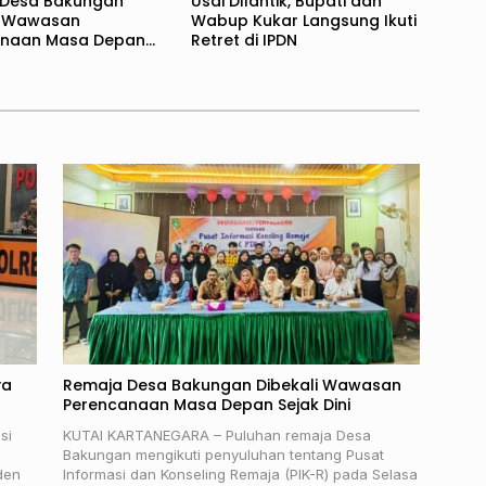
 Desa Bakungan
Usai DIlantik, Bupati dan
i Wawasan
Wabup Kukar Langsung Ikuti
anaan Masa Depan
Retret di IPDN
ni
ya
Remaja Desa Bakungan Dibekali Wawasan
Perencanaan Masa Depan Sejak Dini
si
KUTAI KARTANEGARA – Puluhan remaja Desa
Bakungan mengikuti penyuluhan tentang Pusat
den
Informasi dan Konseling Remaja (PIK-R) pada Selasa