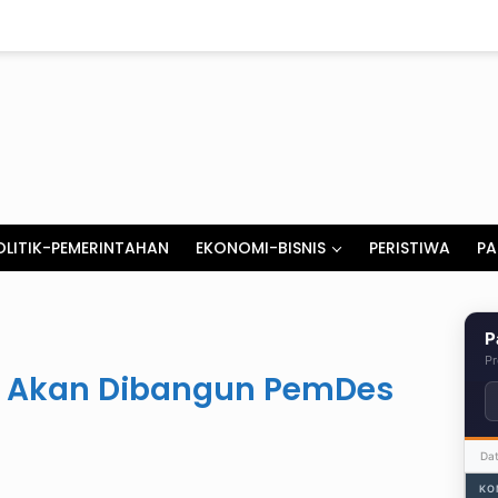
OLITIK-PEMERINTAHAN
EKONOMI-BISNIS
PERISTIWA
PA
P
Pr
u Akan Dibangun PemDes
Da
KO