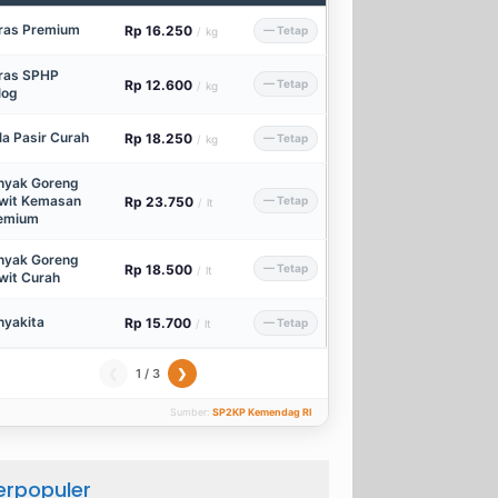
ras Premium
Rp 16.250
— Tetap
/
kg
ras SPHP
Rp 12.600
— Tetap
/
kg
log
la Pasir Curah
Rp 18.250
— Tetap
/
kg
nyak Goreng
wit Kemasan
Rp 23.750
— Tetap
/
lt
emium
nyak Goreng
Rp 18.500
— Tetap
/
lt
wit Curah
nyakita
Rp 15.700
— Tetap
/
lt
1 / 3
❮
❯
Sumber:
SP2KP Kemendag RI
erpopuler