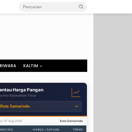
RIWARA
KALTIM
antau Harga Pangan
ovinsi Kalimantan Timur
ta: 07 Aug 2026
Kota Samarinda
MODITAS
HARGA / SATUAN
TREND