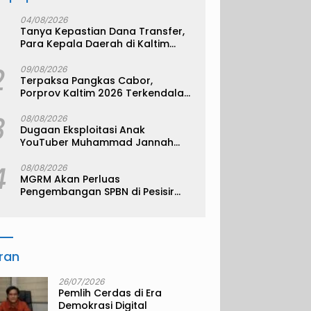
04/08/2026
Tanya Kepastian Dana Transfer,
Para Kepala Daerah di Kaltim
Kompak Akan Temui Kemenkeu
2
09/08/2026
Terpaksa Pangkas Cabor,
Porprov Kaltim 2026 Terkendala
Anggaran
3
08/08/2026
Dugaan Eksploitasi Anak
YouTuber Muhammad Jannah
alias Bigmo
4
08/08/2026
MGRM Akan Perluas
Pengembangan SPBN di Pesisir
Kukar
iran
26/07/2026
Pemlih Cerdas di Era
Demokrasi Digital