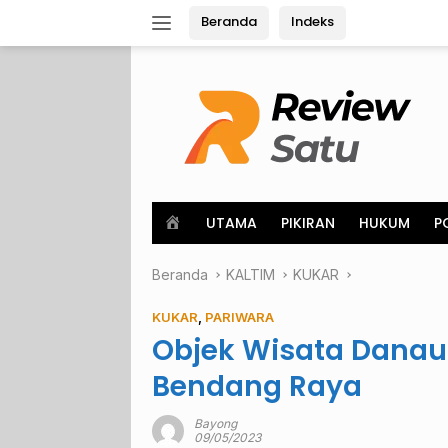
Langsung
Beranda
Indeks
ke
konten
H
UTAMA
PIKIRAN
HUKUM
P
o
m
Beranda
e
KALTIM
KUKAR
KUKAR
,
PARIWARA
Objek Wisata Dana
Bendang Raya
Bayong
09/05/2023