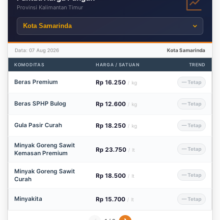
Provinsi Kalimantan Timur
Data: 07 Aug 2026
Kota Samarinda
KOMODITAS
HARGA / SATUAN
TREND
Beras Premium
Rp 16.250
— Tetap
/
kg
Beras SPHP Bulog
Rp 12.600
— Tetap
/
kg
Gula Pasir Curah
Rp 18.250
— Tetap
/
kg
Minyak Goreng Sawit
Rp 23.750
— Tetap
/
lt
Kemasan Premium
Minyak Goreng Sawit
Rp 18.500
— Tetap
/
lt
Curah
Minyakita
Rp 15.700
— Tetap
/
lt