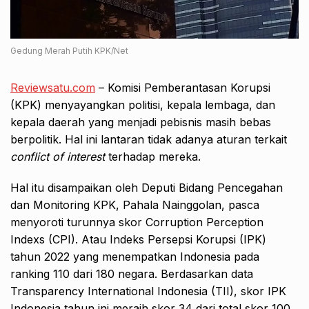
Gedung Merah Putih KPK/Net
Reviewsatu.com
– Komisi Pemberantasan Korupsi
(KPK) menyayangkan politisi, kepala lembaga, dan
kepala daerah yang menjadi pebisnis masih bebas
berpolitik. Hal ini lantaran tidak adanya aturan terkait
conflict of interest
terhadap mereka.
Hal itu disampaikan oleh Deputi Bidang Pencegahan
dan Monitoring KPK, Pahala Nainggolan, pasca
menyoroti turunnya skor Corruption Perception
Indexs (CPI). Atau Indeks Persepsi Korupsi (IPK)
tahun 2022 yang menempatkan Indonesia pada
ranking 110 dari 180 negara. Berdasarkan data
Transparency International Indonesia (TII), skor IPK
Indonesia tahun ini meraih skor 34 dari total skor 100