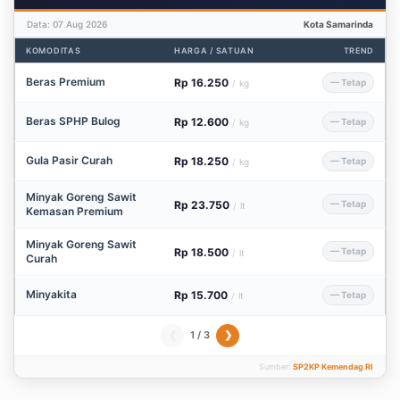
Data: 07 Aug 2026
Kota Samarinda
KOMODITAS
HARGA / SATUAN
TREND
Beras Premium
Rp 16.250
— Tetap
/
kg
Beras SPHP Bulog
Rp 12.600
— Tetap
/
kg
Gula Pasir Curah
Rp 18.250
— Tetap
/
kg
Minyak Goreng Sawit
Rp 23.750
— Tetap
/
lt
Kemasan Premium
Minyak Goreng Sawit
Rp 18.500
— Tetap
/
lt
Curah
Minyakita
Rp 15.700
— Tetap
/
lt
1 / 3
❮
❯
Sumber:
SP2KP Kemendag RI