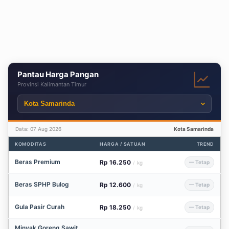
Pantau Harga Pangan
Provinsi Kalimantan Timur
Data: 07 Aug 2026
Kota Samarinda
KOMODITAS
HARGA / SATUAN
TREND
Beras Premium
Rp 16.250
— Tetap
/
kg
Beras SPHP Bulog
Rp 12.600
— Tetap
/
kg
Gula Pasir Curah
Rp 18.250
— Tetap
/
kg
Minyak Goreng Sawit