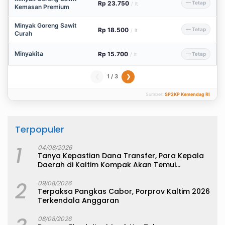
Rp 23.750
— Tetap
/
lt
Kemasan Premium
Minyak Goreng Sawit
Rp 18.500
— Tetap
/
lt
Curah
Minyakita
Rp 15.700
— Tetap
/
lt
1 / 3
❮
❯
Sumber:
SP2KP Kemendag RI
Terpopuler
1
04/08/2026
Tanya Kepastian Dana Transfer, Para Kepala
Daerah di Kaltim Kompak Akan Temui
Kemenkeu
2
09/08/2026
Terpaksa Pangkas Cabor, Porprov Kaltim 2026
Terkendala Anggaran
08/08/2026