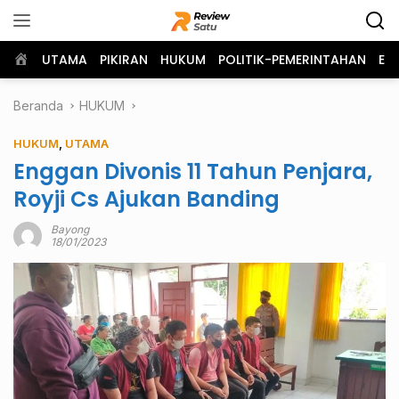
Langsung
ke
konten
Home
UTAMA
PIKIRAN
HUKUM
POLITIK-PEMERINTAHAN
EK
Beranda
HUKUM
HUKUM
,
UTAMA
Enggan Divonis 11 Tahun Penjara,
Royji Cs Ajukan Banding
Bayong
18/01/2023