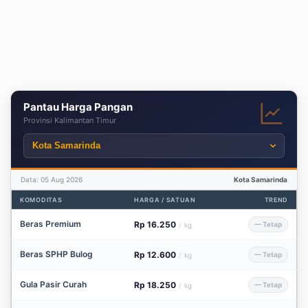
Pantau Harga Pangan
Provinsi Kalimantan Timur
Data: 05 Aug 2026
Kota Samarinda
KOMODITAS
HARGA / SATUAN
TREND
Beras Premium
Rp 16.250
— Tetap
/
kg
Beras SPHP Bulog
Rp 12.600
— Tetap
/
kg
Gula Pasir Curah
Rp 18.250
— Tetap
/
kg