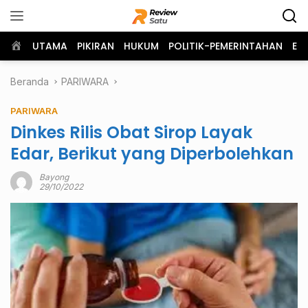
Langsung
ke
konten
Home
UTAMA
PIKIRAN
HUKUM
POLITIK-PEMERINTAHAN
EK
Beranda
PARIWARA
PARIWARA
Dinkes Rilis Obat Sirop Layak
Edar, Berikut yang Diperbolehkan
Bayong
29/10/2022