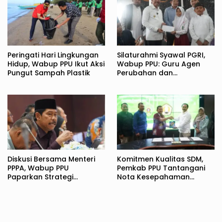
Peringati Hari Lingkungan
Silaturahmi Syawal PGRI,
Hidup, Wabup PPU Ikut Aksi
Wabup PPU: Guru Agen
Pungut Sampah Plastik
Perubahan dan
Pembentuk Karakter
Bangsa
Diskusi Bersama Menteri
Komitmen Kualitas SDM,
PPPA, Wabup PPU
Pemkab PPU Tantangani
Paparkan Strategi
Nota Kesepahaman
Komprehensif
dengan UPN Veteran
Perlindungan Perempuan
Yogyakarta
dan Anak