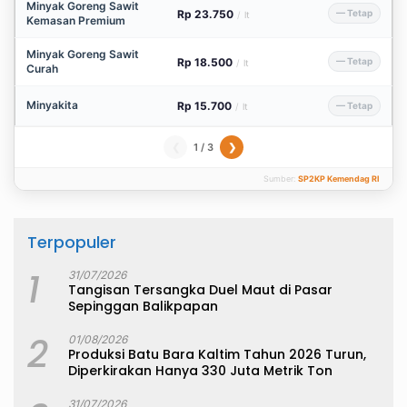
Minyak Goreng Sawit
Rp 23.750
— Tetap
/
lt
Kemasan Premium
Minyak Goreng Sawit
Rp 18.500
— Tetap
/
lt
Curah
Minyakita
Rp 15.700
— Tetap
/
lt
1 / 3
❮
❯
Sumber:
SP2KP Kemendag RI
Terpopuler
1
31/07/2026
Tangisan Tersangka Duel Maut di Pasar
Sepinggan Balikpapan
2
01/08/2026
Produksi Batu Bara Kaltim Tahun 2026 Turun,
Diperkirakan Hanya 330 Juta Metrik Ton
31/07/2026