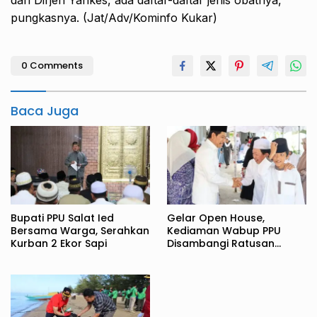
dari Dirjen Yankes, ada daftar-daftar jenis obatnya,”
pungkasnya. (Jat/Adv/Kominfo Kukar)
0 Comments
Baca Juga
Bupati PPU Salat Ied
Gelar Open House,
Bersama Warga, Serahkan
Kediaman Wabup PPU
Kurban 2 Ekor Sapi
Disambangi Ratusan
Warga