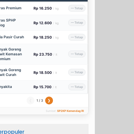
ras Premium
Rp 16.250
— Tetap
/
kg
ras SPHP
Rp 12.600
— Tetap
/
kg
log
la Pasir Curah
Rp 18.250
— Tetap
/
kg
nyak Goreng
wit Kemasan
Rp 23.750
— Tetap
/
lt
emium
nyak Goreng
Rp 18.500
— Tetap
/
lt
wit Curah
nyakita
Rp 15.700
— Tetap
/
lt
1 / 3
❮
❯
Sumber:
SP2KP Kemendag RI
erpopuler