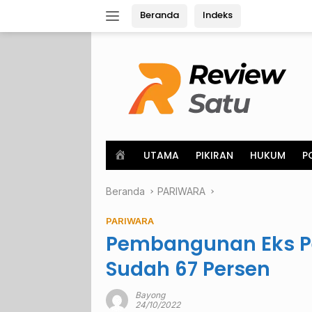
Langsung
Beranda
Indeks
ke
konten
H
UTAMA
PIKIRAN
HUKUM
P
o
m
Beranda
e
PARIWARA
PARIWARA
Pembangunan Eks P
Sudah 67 Persen
Bayong
24/10/2022