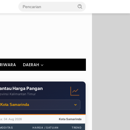
RIWARA
DAERAH
antau Harga Pangan
ovinsi Kalimantan Timur
ta: 04 Aug 2026
Kota Samarinda
MODITAS
HARGA / SATUAN
TREND