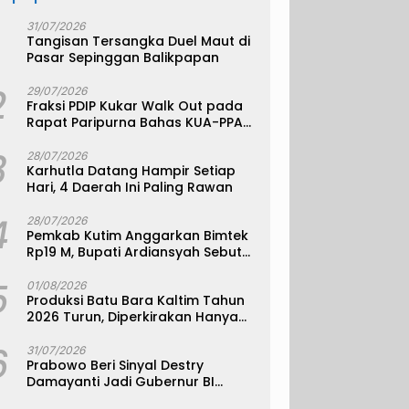
31/07/2026
Tangisan Tersangka Duel Maut di
Pasar Sepinggan Balikpapan
2
29/07/2026
Fraksi PDIP Kukar Walk Out pada
Rapat Paripurna Bahas KUA-PPAS
APBD 2027
3
28/07/2026
Karhutla Datang Hampir Setiap
Hari, 4 Daerah Ini Paling Rawan
4
28/07/2026
Pemkab Kutim Anggarkan Bimtek
Rp19 M, Bupati Ardiansyah Sebut
Bukan Pemborosan
5
01/08/2026
Produksi Batu Bara Kaltim Tahun
2026 Turun, Diperkirakan Hanya
330 Juta Metrik Ton
6
31/07/2026
Prabowo Beri Sinyal Destry
Damayanti Jadi Gubernur BI
Definitif