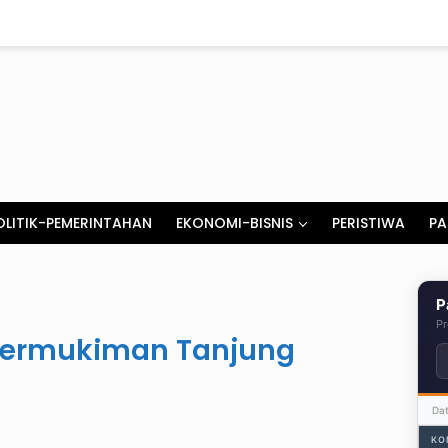
OLITIK-PEMERINTAHAN
EKONOMI-BISNIS
PERISTIWA
PA
P
Pr
ermukiman Tanjung
Da
KO