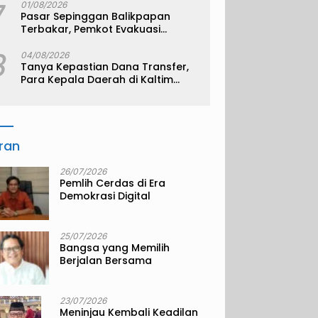
7
01/08/2026
Pasar Sepinggan Balikpapan
Terbakar, Pemkot Evakuasi
Pedagang ke TPS
8
04/08/2026
Tanya Kepastian Dana Transfer,
Para Kepala Daerah di Kaltim
Kompak Akan Temui Kemenkeu
iran
26/07/2026
Pemlih Cerdas di Era
Demokrasi Digital
25/07/2026
Bangsa yang Memilih
Berjalan Bersama
23/07/2026
Meninjau Kembali Keadilan