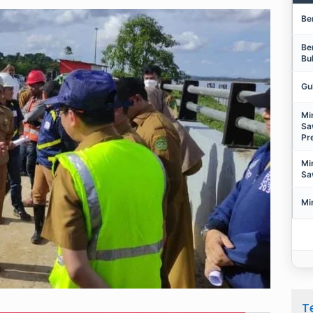
Be
Be
Bu
Gu
Mi
Sa
Pr
Mi
Sa
Mi
T