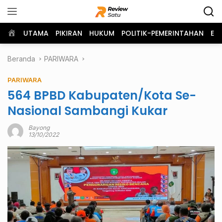
Langsung
ke
konten
Home
UTAMA
PIKIRAN
HUKUM
POLITIK-PEMERINTAHAN
EK
Beranda
PARIWARA
PARIWARA
564 BPBD Kabupaten/Kota Se-
Nasional Sambangi Kukar
Bayong
13/10/2022