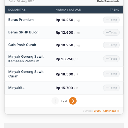
Data: 07 Aug 2026
Kota Samarinda
KOMODITAS
HARGA / SATUAN
TREND
Beras Premium
Rp 16.250
— Tetap
/
kg
Beras SPHP Bulog
Rp 12.600
— Tetap
/
kg
Gula Pasir Curah
Rp 18.250
— Tetap
/
kg
Minyak Goreng Sawit
Rp 23.750
— Tetap
/
lt
Kemasan Premium
Minyak Goreng Sawit
Rp 18.500
— Tetap
/
lt
Curah
Minyakita
Rp 15.700
— Tetap
/
lt
1 / 3
❮
❯
Sumber:
SP2KP Kemendag RI