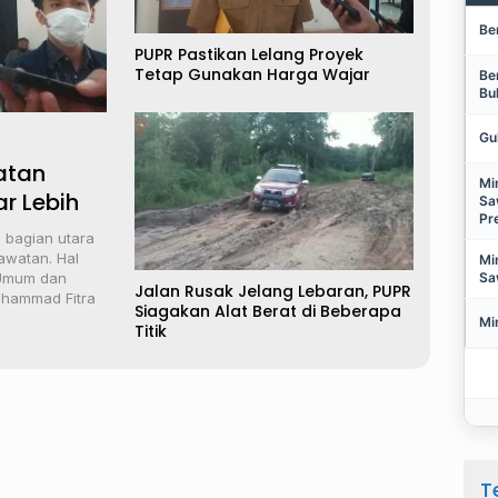
Be
PUPR Pastikan Lelang Proyek
Tetap Gunakan Harga Wajar
Be
Bu
Gu
atan
Mi
ar Lebih
Sa
Pr
i bagian utara
awatan. Hal
Mi
Sa
 Umum dan
Jalan Rusak Jelang Lebaran, PUPR
uhammad Fitra
Siagakan Alat Berat di Beberapa
Mi
Titik
T