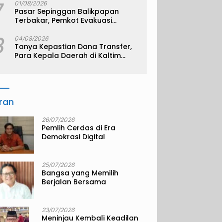
7
01/08/2026
Pasar Sepinggan Balikpapan
Terbakar, Pemkot Evakuasi
Pedagang ke TPS
8
04/08/2026
Tanya Kepastian Dana Transfer,
Para Kepala Daerah di Kaltim
Kompak Akan Temui Kemenkeu
iran
26/07/2026
Pemlih Cerdas di Era
Demokrasi Digital
25/07/2026
Bangsa yang Memilih
Berjalan Bersama
23/07/2026
Meninjau Kembali Keadilan