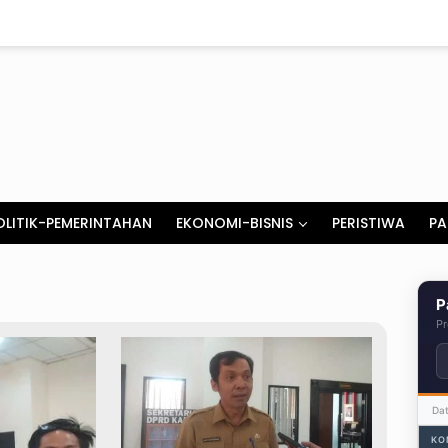
OLITIK-PEMERINTAHAN
EKONOMI-BISNIS
PERISTIWA
PA
P
Pr
Da
KO