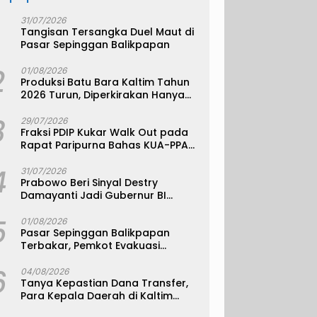
31/07/2026
Tangisan Tersangka Duel Maut di
Pasar Sepinggan Balikpapan
2
01/08/2026
Produksi Batu Bara Kaltim Tahun
2026 Turun, Diperkirakan Hanya
330 Juta Metrik Ton
3
29/07/2026
Fraksi PDIP Kukar Walk Out pada
Rapat Paripurna Bahas KUA-PPAS
APBD 2027
4
31/07/2026
Prabowo Beri Sinyal Destry
Damayanti Jadi Gubernur BI
Definitif
5
01/08/2026
Pasar Sepinggan Balikpapan
Terbakar, Pemkot Evakuasi
Pedagang ke TPS
6
04/08/2026
Tanya Kepastian Dana Transfer,
Para Kepala Daerah di Kaltim
Kompak Akan Temui Kemenkeu