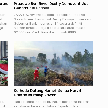
urun,
Prabowo Beri Sinyal Destry Damayanti Jadi
Gubernur BI Definitif
ntah
JAKARTA, reviewsatu.com – Presiden Prabowo
ah.
Subianto memberi sinyal Destry Damayanti menjadi
 akan
Gubernur Bank Indonesia (BI) secara definitif.
ja
Momen tersebut terjadi saat acara akad massal
62.000 unit Kredit Pemilikan Rumah (KPR)…
Karhutla Datang Hampir Setiap Hari, 4
Daerah Ini Paling Rawan
 PDI
Hampir setiap hari, BPBD Kaltim menerima laporan
milih
kebakaran hutan dan lahan. Sejauh ini titik