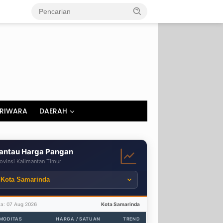
RIWARA
DAERAH
antau Harga Pangan
ovinsi Kalimantan Timur
ta: 07 Aug 2026
Kota Samarinda
MODITAS
HARGA / SATUAN
TREND