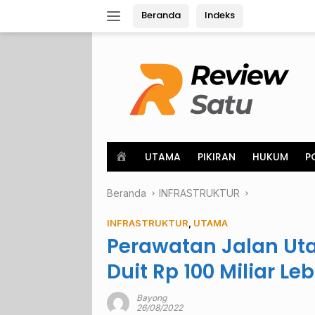
Langsung
Beranda
Indeks
ke
konten
H
UTAMA
PIKIRAN
HUKUM
P
o
m
Beranda
e
INFRASTRUKTUR
INFRASTRUKTUR
,
UTAMA
Perawatan Jalan Uta
Duit Rp 100 Miliar Leb
Bayong
26/08/2022