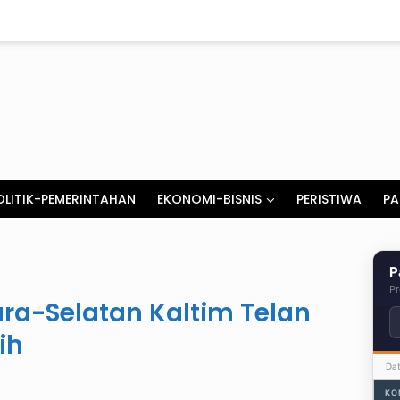
OLITIK-PEMERINTAHAN
EKONOMI-BISNIS
PERISTIWA
PA
P
Pr
ra-Selatan Kaltim Telan
ih
Da
KO