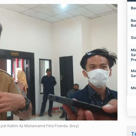
Be
Be
Bu
Gu
Mi
Sa
Pr
Mi
Sa
Mi
t Kaltim Aji Muhamamd Fitra Firanda. (boy)
T