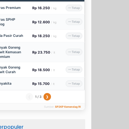
ras Premium
Rp 16.250
— Tetap
/
kg
ras SPHP
Rp 12.600
— Tetap
/
kg
log
la Pasir Curah
Rp 18.250
— Tetap
/
kg
nyak Goreng
wit Kemasan
Rp 23.750
— Tetap
/
lt
emium
nyak Goreng
Rp 18.500
— Tetap
/
lt
wit Curah
nyakita
Rp 15.700
— Tetap
/
lt
1 / 3
❮
❯
Sumber:
SP2KP Kemendag RI
erpopuler