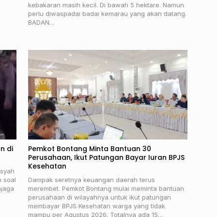
kebakaran masih kecil. Di bawah 5 hektare. Namun
perlu diwaspadai badai kemarau yang akan datang.
BADAN…
n di
Pemkot Bontang Minta Bantuan 30
Perusahaan, Ikut Patungan Bayar Iuran BPJS
Kesehatan
nsyah
n soal
Dampak seretnya keuangan daerah terus
njaga
merembet. Pemkot Bontang mulai meminta bantuan
perusahaan di wilayahnya untuk ikut patungan
membayar BPJS Kesehatan warga yang tidak
mampu per Agustus 2026. Totalnya ada 15…