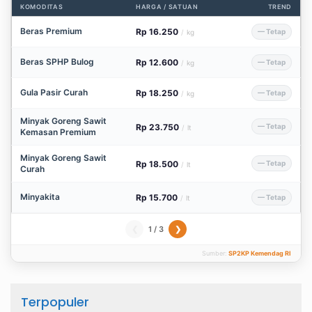
KOMODITAS
HARGA / SATUAN
TREND
Beras Premium
Rp 16.250
— Tetap
/
kg
Beras SPHP Bulog
Rp 12.600
— Tetap
/
kg
Gula Pasir Curah
Rp 18.250
— Tetap
/
kg
Minyak Goreng Sawit
Rp 23.750
— Tetap
/
lt
Kemasan Premium
Minyak Goreng Sawit
Rp 18.500
— Tetap
/
lt
Curah
Minyakita
Rp 15.700
— Tetap
/
lt
1 / 3
❮
❯
Sumber:
SP2KP Kemendag RI
Terpopuler