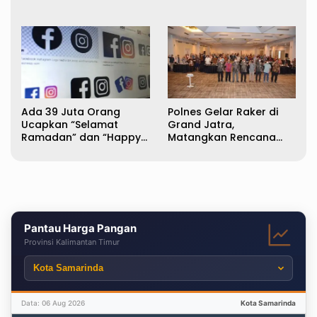
Negeri Mulai Agustus Nanti
Ada 39 Juta Orang
Polnes Gelar Raker di
Ucapkan “Selamat
Grand Jatra,
Ramadan” dan “Happy
Matangkan Rencana
Mubarak” di Facebook
Kerja 2022
dan Instagram
Pantau Harga Pangan
Provinsi Kalimantan Timur
Data: 06 Aug 2026
Kota Samarinda