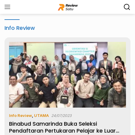
Langsung
ke
konten
Info Review
Info Review
,
UTAMA
24/07/2023
Binabud Samarinda Buka Seleksi
Pendaftaran Pertukaran Pelajar ke Luar