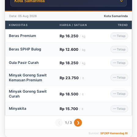
Data: 05 Aug 2026
Kota Samarinda
KOMODITAS
HARGA / SATUAN
TREND
Beras Premium
Rp 16.250
— Tetap
/
kg
Beras SPHP Bulog
Rp 12.600
— Tetap
/
kg
Gula Pasir Curah
Rp 18.250
— Tetap
/
kg
Minyak Goreng Sawit
Rp 23.750
— Tetap
/
lt
Kemasan Premium
Minyak Goreng Sawit
Rp 18.500
— Tetap
/
lt
Curah
Minyakita
Rp 15.700
— Tetap
/
lt
1 / 3
❮
❯
Sumber:
SP2KP Kemendag RI