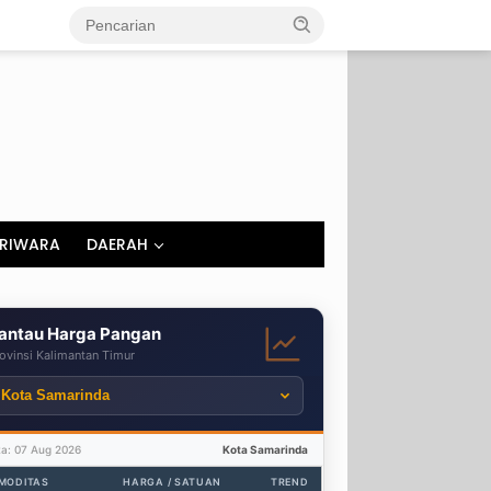
RIWARA
DAERAH
antau Harga Pangan
ovinsi Kalimantan Timur
ta: 07 Aug 2026
Kota Samarinda
MODITAS
HARGA / SATUAN
TREND