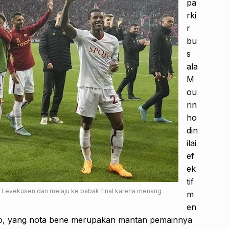
pa
rki
r
bu
s
ala
M
ou
rin
ho
din
ilai
ef
ek
tif
 Levekusen dan melaju ke babak final karena menang
m
en
o, yang nota bene merupakan mantan pemainnya