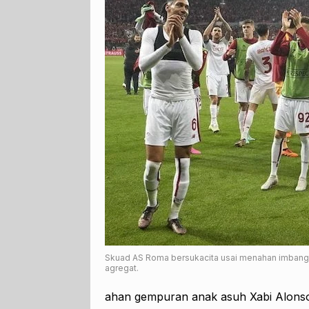
Skuad AS Roma bersukacita usai menahan imbang
agregat.
ahan gempuran anak asuh Xabi Alons