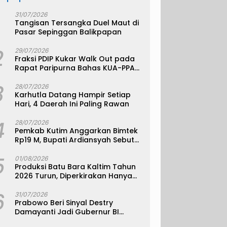
31/07/2026
Tangisan Tersangka Duel Maut di
Pasar Sepinggan Balikpapan
2
29/07/2026
Fraksi PDIP Kukar Walk Out pada
Rapat Paripurna Bahas KUA-PPAS
APBD 2027
3
28/07/2026
Karhutla Datang Hampir Setiap
Hari, 4 Daerah Ini Paling Rawan
4
28/07/2026
Pemkab Kutim Anggarkan Bimtek
Rp19 M, Bupati Ardiansyah Sebut
Bukan Pemborosan
5
01/08/2026
Produksi Batu Bara Kaltim Tahun
2026 Turun, Diperkirakan Hanya
330 Juta Metrik Ton
6
31/07/2026
Prabowo Beri Sinyal Destry
Damayanti Jadi Gubernur BI
Definitif