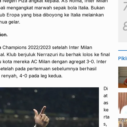
Negeri Piza angkat kepala. AS Roma, Inter Milan
bali mengangkat marwah sepak bola Italia. Bukan
lub Eropa yang bisa diboyong ke Italia melainkan
mua gelar.
ion.
Liga Champions 2022/2023 setelah Inter Milan
. Klub berjuluk Nerrazuri itu berhak lolos ke final
Pik
tu kota mereka AC Milan dengan agregat 3-0. Inter
setelah pada pertemuan sebelumnya berhasil
renyah, 4-0 pada leg kedua.
Di
at
as
ke
rta
s,