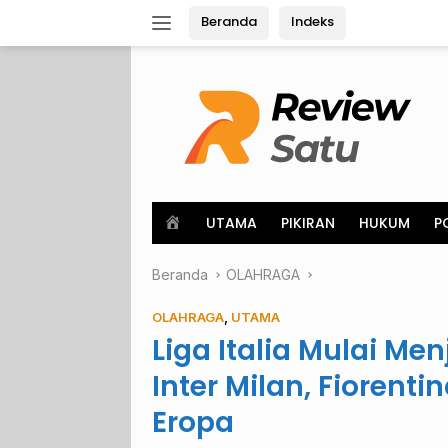
Langsung
Beranda
Indeks
ke
konten
H
UTAMA
PIKIRAN
HUKUM
P
o
m
Beranda
e
OLAHRAGA
OLAHRAGA
,
UTAMA
Liga Italia Mulai Me
Inter Milan, Fiorenti
Eropa