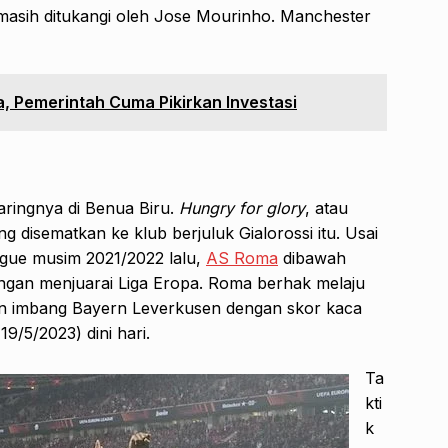
 masih ditukangi oleh Jose Mourinho. Manchester
, Pemerintah Cuma Pikirkan Investasi
aringnya di Benua Biru.
Hungry for glory
, atau
ang disematkan ke klub berjuluk Gialorossi itu. Usai
ague musim 2021/2022 lalu,
AS Roma
dibawah
engan menjuarai Liga Eropa. Roma berhak melaju
ahan imbang Bayern Leverkusen dengan skor kaca
9/5/2023) dini hari.
Ta
kti
k