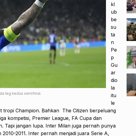
kl
ub
be
su
ta
n
Pe
p
Gu
ar
dio
la
da leg kedua semifinal.
itu
le
t tropi Champion. Bahkan The Citizen berpeluang
 tiga kompetisi, Premier League, FA Cupa dan
 Tapi jangan lupa. Inter Milan juga pernah punya
 2010-2011. Inter pernah menjadi juara Serie A,