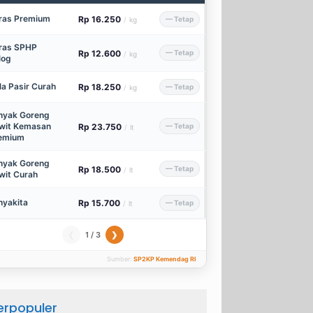
ras Premium
Rp 16.250
— Tetap
/
kg
ras SPHP
Rp 12.600
— Tetap
/
kg
log
la Pasir Curah
Rp 18.250
— Tetap
/
kg
nyak Goreng
wit Kemasan
Rp 23.750
— Tetap
/
lt
emium
nyak Goreng
Rp 18.500
— Tetap
/
lt
wit Curah
nyakita
Rp 15.700
— Tetap
/
lt
1 / 3
❮
❯
Sumber:
SP2KP Kemendag RI
erpopuler