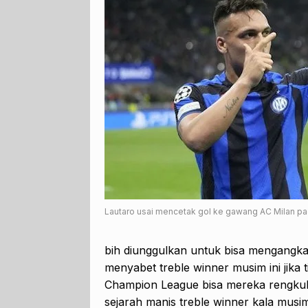
Lautaro usai mencetak gol ke gawang AC Milan pa
bih diunggulkan untuk bisa mengangka
menyabet treble winner musim ini jika
Champion League bisa mereka rengkuh.
sejarah manis treble winner kala musim