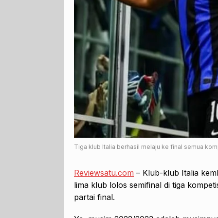
Tiga klub Italia berhasil melaju ke final semua kom
Reviewsatu.com
– Klub-klub Italia kem
lima klub lolos semifinal di tiga kompet
partai final.