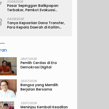
7
01/08/2026
Pasar Sepinggan Balikpapan
Terbakar, Pemkot Evakuasi
Pedagang ke TPS
8
04/08/2026
Tanya Kepastian Dana Transfer,
Para Kepala Daerah di Kaltim
Kompak Akan Temui Kemenkeu
iran
26/07/2026
Pemlih Cerdas di Era
Demokrasi Digital
25/07/2026
Bangsa yang Memilih
Berjalan Bersama
23/07/2026
Meninjau Kembali Keadilan