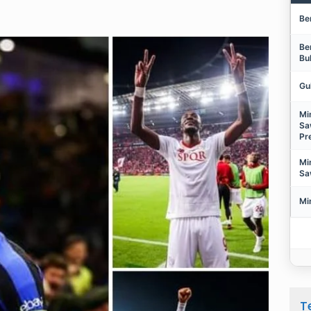
Be
Be
Bu
Gu
Mi
Sa
Pr
Mi
Sa
Mi
T