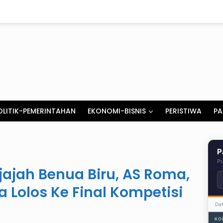
OLITIK-PEMERINTAHAN
EKONOMI-BISNIS
PERISTIWA
PA
P
Pr
njajah Benua Biru, AS Roma,
na Lolos Ke Final Kompetisi
Da
KO