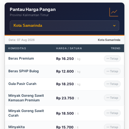
Pantau Harga Pangan
Provinsi Kalimantan Timur
Data: 07 Aug 2026
Kota Samarinda
KOMODITAS
HARGA / SATUAN
TREND
Beras Premium
Rp 16.250
— Tetap
/
kg
Beras SPHP Bulog
Rp 12.600
— Tetap
/
kg
Gula Pasir Curah
Rp 18.250
— Tetap
/
kg
Minyak Goreng Sawit
Rp 23.750
— Tetap
/
lt
Kemasan Premium
Minyak Goreng Sawit
Rp 18.500
— Tetap
/
lt
Curah
Minyakita
Rp 15.700
— Tetap
/
lt