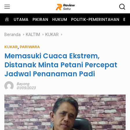
Langsung
ke
konten
Home
UTAMA
PIKIRAN
HUKUM
POLITIK-PEMERINTAHAN
EK
Beranda
KALTIM
KUKAR
KUKAR
,
PARIWARA
Memasuki Cuaca Ekstrem,
Distanak Minta Petani Percepat
Jadwal Penanaman Padi
Bayong
01/05/2023