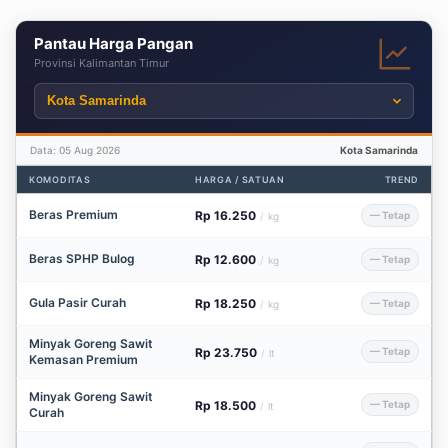
Pantau Harga Pangan
Provinsi Kalimantan Timur
Data: 05 Aug 2026
Kota Samarinda
KOMODITAS
HARGA / SATUAN
TREND
Beras Premium
Rp 16.250
— Tetap
/
kg
Beras SPHP Bulog
Rp 12.600
— Tetap
/
kg
Gula Pasir Curah
Rp 18.250
— Tetap
/
kg
Minyak Goreng Sawit
Rp 23.750
— Tetap
/
lt
Kemasan Premium
Minyak Goreng Sawit
Rp 18.500
— Tetap
/
lt
Curah