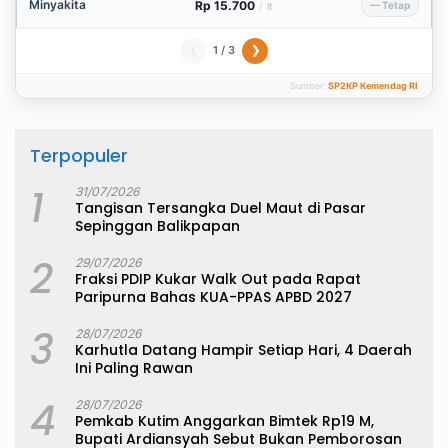
Minyakita
Rp 15.700
— Tetap
/
lt
1 / 3
❮
❯
Sumber:
SP2KP Kemendag RI
Terpopuler
1
31/07/2026
Tangisan Tersangka Duel Maut di Pasar
Sepinggan Balikpapan
2
29/07/2026
Fraksi PDIP Kukar Walk Out pada Rapat
Paripurna Bahas KUA-PPAS APBD 2027
3
28/07/2026
Karhutla Datang Hampir Setiap Hari, 4 Daerah
Ini Paling Rawan
4
28/07/2026
Pemkab Kutim Anggarkan Bimtek Rp19 M,
Bupati Ardiansyah Sebut Bukan Pemborosan