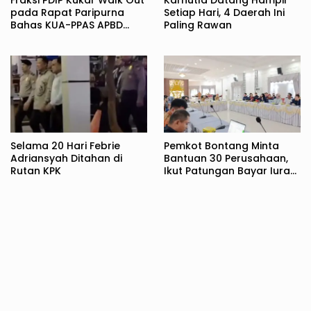
Fraksi PDIP Kukar Walk Out
Karhutla Datang Hampir
pada Rapat Paripurna
Setiap Hari, 4 Daerah Ini
Bahas KUA-PPAS APBD
Paling Rawan
2027
Selama 20 Hari Febrie
Pemkot Bontang Minta
Adriansyah Ditahan di
Bantuan 30 Perusahaan,
Rutan KPK
Ikut Patungan Bayar Iuran
BPJS Kesehatan