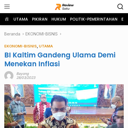
Langsung
ke
konten
Home
UTAMA
PIKIRAN
HUKUM
POLITIK-PEMERINTAHAN
EK
Beranda
EKONOMI-BISNIS
EKONOMI-BISNIS
,
UTAMA
BI Kaltim Gandeng Ulama Demi
Menekan Inflasi
Bayong
28/03/2023