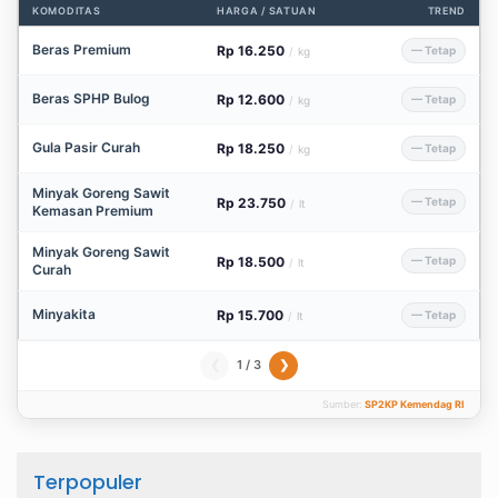
KOMODITAS
HARGA / SATUAN
TREND
Beras Premium
Rp 16.250
— Tetap
/
kg
Beras SPHP Bulog
Rp 12.600
— Tetap
/
kg
Gula Pasir Curah
Rp 18.250
— Tetap
/
kg
Minyak Goreng Sawit
Rp 23.750
— Tetap
/
lt
Kemasan Premium
Minyak Goreng Sawit
Rp 18.500
— Tetap
/
lt
Curah
Minyakita
Rp 15.700
— Tetap
/
lt
1 / 3
❮
❯
Sumber:
SP2KP Kemendag RI
Terpopuler