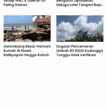
Setiap Hari, 4 Daerah Ini
Bengalon Dipolisikan,
Paling Rawan
Diduga Lalai Tangani Bayi
Baru Lahir
Gelombang Besar Hantam
Dugaan Pencemaran
Rumah di Pesisir
Limbah B3 RSUD Kudungga
Balikpapan hingga Roboh
Tunggu Hasil Verifikasi