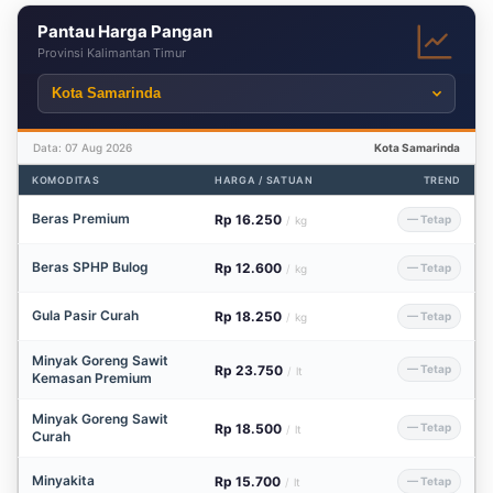
Pantau Harga Pangan
Provinsi Kalimantan Timur
Data: 07 Aug 2026
Kota Samarinda
KOMODITAS
HARGA / SATUAN
TREND
Beras Premium
Rp 16.250
— Tetap
/
kg
Beras SPHP Bulog
Rp 12.600
— Tetap
/
kg
Gula Pasir Curah
Rp 18.250
— Tetap
/
kg
Minyak Goreng Sawit
Rp 23.750
— Tetap
/
lt
Kemasan Premium
Minyak Goreng Sawit
Rp 18.500
— Tetap
/
lt
Curah
Minyakita
Rp 15.700
— Tetap
/
lt