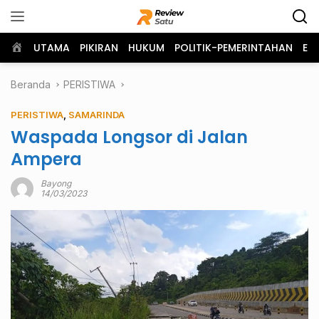
Langsung
ke
konten
Home
UTAMA
PIKIRAN
HUKUM
POLITIK-PEMERINTAHAN
EK
Beranda
PERISTIWA
PERISTIWA
,
SAMARINDA
Waspada Longsor di Jalan
Ampera
Bayong
14/03/2023