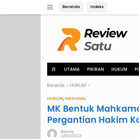
Langsung
Beranda
Indeks
ke
konten
H
UTAMA
PIKIRAN
HUKUM
P
o
m
Beranda
e
HUKUM
HUKUM
,
NASIONAL
MK Bentuk Mahkama
Pergantian Hakim Ko
Bayong
02/02/2023