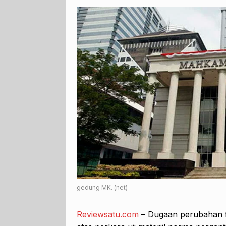
gedung MK. (net)
Reviewsatu.com
– Dugaan perubahan f