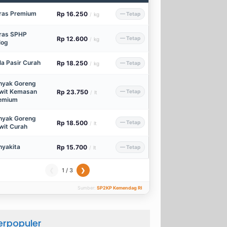
ras Premium
Rp 16.250
— Tetap
/
kg
ras SPHP
Rp 12.600
— Tetap
/
kg
log
la Pasir Curah
Rp 18.250
— Tetap
/
kg
nyak Goreng
wit Kemasan
Rp 23.750
— Tetap
/
lt
emium
nyak Goreng
Rp 18.500
— Tetap
/
lt
wit Curah
nyakita
Rp 15.700
— Tetap
/
lt
1 / 3
❮
❯
Sumber:
SP2KP Kemendag RI
erpopuler