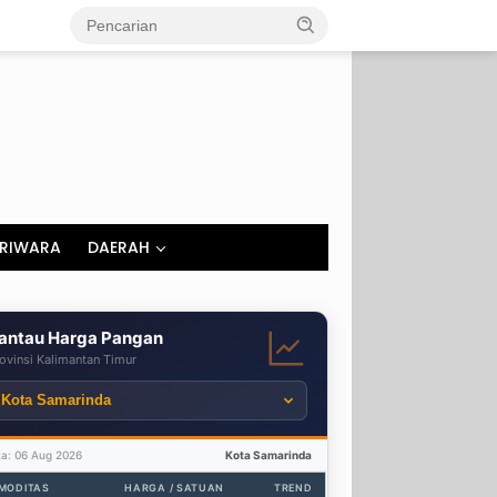
RIWARA
DAERAH
antau Harga Pangan
ovinsi Kalimantan Timur
ta: 06 Aug 2026
Kota Samarinda
MODITAS
HARGA / SATUAN
TREND