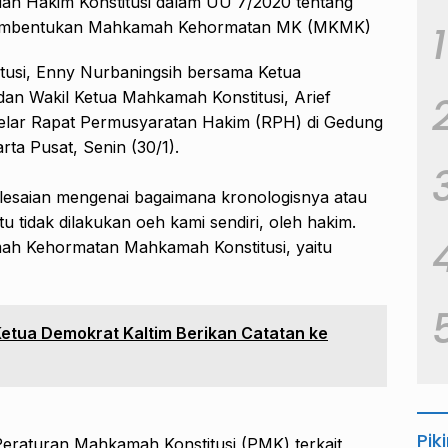
ntian Hakim Konstitusi dalam UU 7/2020 tentang
1
n pembentukan Mahkamah Kehormatan MK (MKMK)
itusi, Enny Nurbaningsih bersama Ketua
an Wakil Ketua Mahkamah Konstitusi, Arief
gelar Rapat Permusyaratan Hakim (RPH) di Gedung
ta Pusat, Senin (30/1).
lesaian mengenai bagaimana kronologisnya atau
 tidak dilakukan oeh kami sendiri, oleh hakim.
mah Kehormatan Mahkamah Konstitusi, yaitu
Ketua Demokrat Kaltim Berikan Catatan ke
Pik
 Peraturan Mahkamah Konstitusi (PMK) terkait