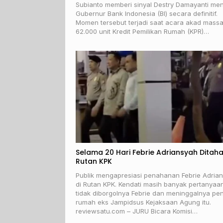
Subianto memberi sinyal Destry Damayanti men
Gubernur Bank Indonesia (BI) secara definitif.
Momen tersebut terjadi saat acara akad massa
62.000 unit Kredit Pemilikan Rumah (KPR)…
Selama 20 Hari Febrie Adriansyah Ditaha
Rutan KPK
Publik mengapresiasi penahanan Febrie Adria
di Rutan KPK. Kendati masih banyak pertanyaa
tidak diborgolnya Febrie dan meninggalnya pe
rumah eks Jampidsus Kejaksaan Agung itu.
reviewsatu.com – JURU Bicara Komisi…