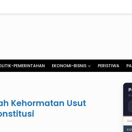
OLITIK-PEMERINTAHAN
EKONOMI-BISNIS
PERISTIWA
PA
P
Pr
h Kehormatan Usut
nstitusi
Da
KO