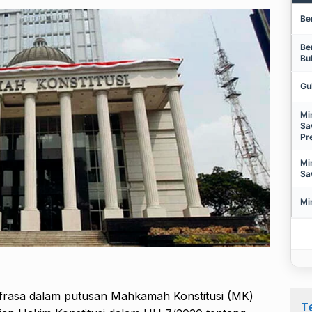
Be
Be
Bu
Gu
Mi
Sa
Pr
Mi
Sa
Mi
rasa dalam putusan Mahkamah Konstitusi (MK)
T