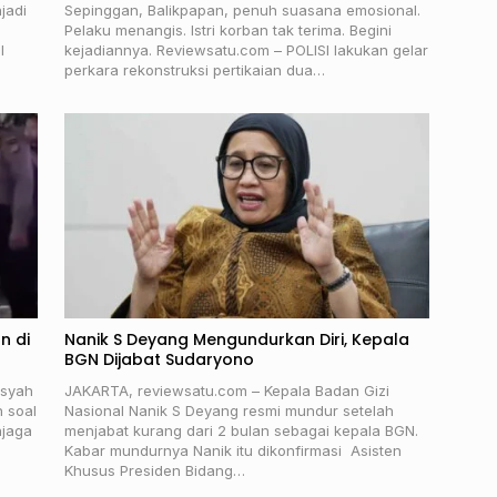
jadi
Sepinggan, Balikpapan, penuh suasana emosional.
Pelaku menangis. Istri korban tak terima. Begini
l
kejadiannya. Reviewsatu.com – POLISI lakukan gelar
perkara rekonstruksi pertikaian dua…
n di
Nanik S Deyang Mengundurkan Diri, Kepala
BGN Dijabat Sudaryono
nsyah
JAKARTA, reviewsatu.com – Kepala Badan Gizi
n soal
Nasional Nanik S Deyang resmi mundur setelah
njaga
menjabat kurang dari 2 bulan sebagai kepala BGN.
Kabar mundurnya Nanik itu dikonfirmasi Asisten
Khusus Presiden Bidang…