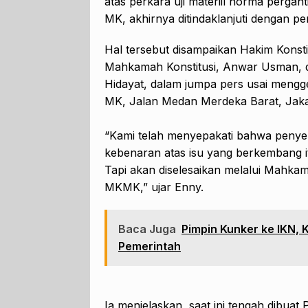
atas perkara uji materiil norma perga
MK, akhirnya ditindaklanjuti denga
Hal tersebut disampaikan Hakim Konst
Mahkamah Konstitusi, Anwar Usman, d
Hidayat, dalam jumpa pers usai meng
MK, Jalan Medan Merdeka Barat, Jakar
“Kami telah menyepakati bahwa penye
kebenaran atas isu yang berkembang itu
Tapi akan diselesaikan melalui Mahka
MKMK,” ujar Enny.
Baca Juga
Pimpin Kunker ke IKN, 
Pemerintah
Ia menjelaskan, saat ini tengah dibuat