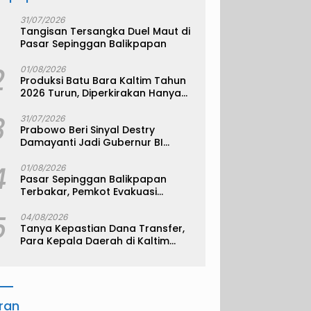
31/07/2026
Tangisan Tersangka Duel Maut di
Pasar Sepinggan Balikpapan
2
01/08/2026
Produksi Batu Bara Kaltim Tahun
2026 Turun, Diperkirakan Hanya
330 Juta Metrik Ton
3
31/07/2026
Prabowo Beri Sinyal Destry
Damayanti Jadi Gubernur BI
Definitif
4
01/08/2026
Pasar Sepinggan Balikpapan
Terbakar, Pemkot Evakuasi
Pedagang ke TPS
5
04/08/2026
Tanya Kepastian Dana Transfer,
Para Kepala Daerah di Kaltim
Kompak Akan Temui Kemenkeu
iran