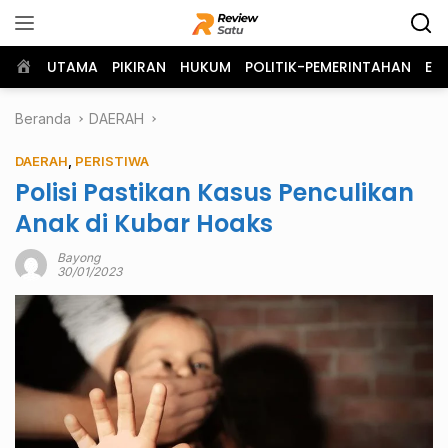
Langsung
ke
konten
Home
UTAMA
PIKIRAN
HUKUM
POLITIK-PEMERINTAHAN
EK
Beranda
DAERAH
DAERAH
,
PERISTIWA
Polisi Pastikan Kasus Penculikan
Anak di Kubar Hoaks
Bayong
30/01/2023