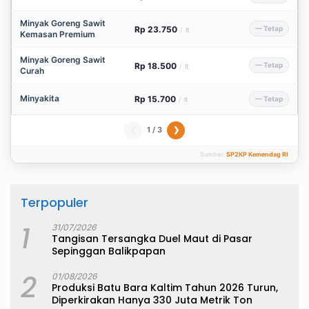
Minyak Goreng Sawit
Rp 23.750
— Tetap
/
lt
Kemasan Premium
Minyak Goreng Sawit
Rp 18.500
— Tetap
/
lt
Curah
Minyakita
Rp 15.700
— Tetap
/
lt
1 / 3
❮
❯
Sumber:
SP2KP Kemendag RI
Terpopuler
1
31/07/2026
Tangisan Tersangka Duel Maut di Pasar
Sepinggan Balikpapan
2
01/08/2026
Produksi Batu Bara Kaltim Tahun 2026 Turun,
Diperkirakan Hanya 330 Juta Metrik Ton