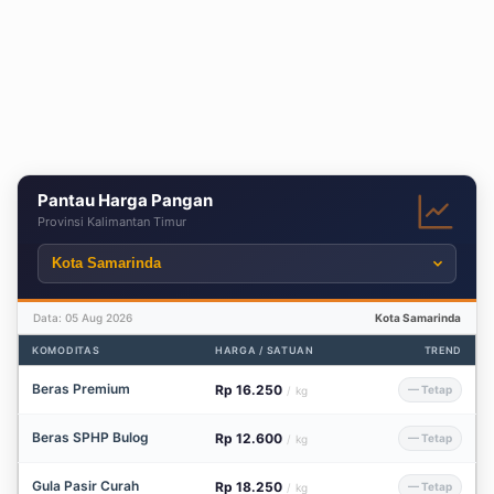
Pantau Harga Pangan
Provinsi Kalimantan Timur
Data: 05 Aug 2026
Kota Samarinda
KOMODITAS
HARGA / SATUAN
TREND
Beras Premium
Rp 16.250
— Tetap
/
kg
Beras SPHP Bulog
Rp 12.600
— Tetap
/
kg
Gula Pasir Curah
Rp 18.250
— Tetap
/
kg