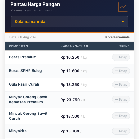
Pantau Harga Pangan
Provinsi Kalimantan Timur
Data: 06 Aug 2026
Kota Samarinda
KOMODITAS
HARGA / SATUAN
TREND
Beras Premium
Rp 16.250
— Tetap
/
kg
Beras SPHP Bulog
Rp 12.600
— Tetap
/
kg
Gula Pasir Curah
Rp 18.250
— Tetap
/
kg
Minyak Goreng Sawit
Rp 23.750
— Tetap
/
lt
Kemasan Premium
Minyak Goreng Sawit
Rp 18.500
— Tetap
/
lt
Curah
Minyakita
Rp 15.700
— Tetap
/
lt