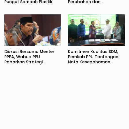
Pungut Sampah Plastik
Perubahan dan
Pembentuk Karakter
Bangsa
Diskusi Bersama Menteri
Komitmen Kualitas SDM,
PPPA, Wabup PPU
Pemkab PPU Tantangani
Paparkan Strategi
Nota Kesepahaman
Komprehensif
dengan UPN Veteran
Perlindungan Perempuan
Yogyakarta
dan Anak