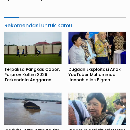
Juta Metrik Ton
Rekomendasi untuk kamu
Terpaksa Pangkas Cabor,
Dugaan Eksploitasi Anak
Porprov Kaltim 2026
YouTuber Muhammad
Terkendala Anggaran
Jannah alias Bigmo