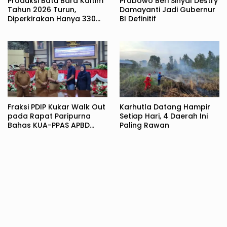
Produksi Batu Bara Kaltim
Prabowo Beri Sinyal Destry
Tahun 2026 Turun,
Damayanti Jadi Gubernur
Diperkirakan Hanya 330
BI Definitif
Juta Metrik Ton
Fraksi PDIP Kukar Walk Out
Karhutla Datang Hampir
pada Rapat Paripurna
Setiap Hari, 4 Daerah Ini
Bahas KUA-PPAS APBD
Paling Rawan
2027