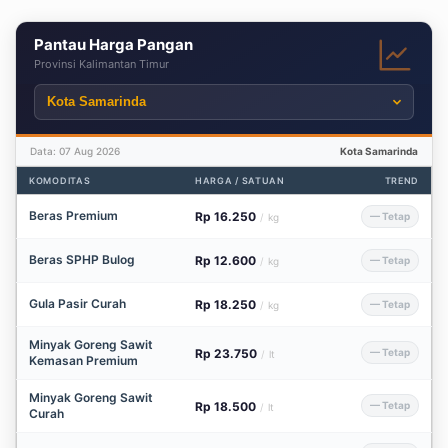
Pantau Harga Pangan
Provinsi Kalimantan Timur
Data: 07 Aug 2026
Kota Samarinda
KOMODITAS
HARGA / SATUAN
TREND
Beras Premium
Rp 16.250
— Tetap
/
kg
Beras SPHP Bulog
Rp 12.600
— Tetap
/
kg
Gula Pasir Curah
Rp 18.250
— Tetap
/
kg
Minyak Goreng Sawit
Rp 23.750
— Tetap
/
lt
Kemasan Premium
Minyak Goreng Sawit
Rp 18.500
— Tetap
/
lt
Curah