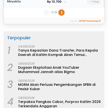
Minyakita
Rp 15.700
— Tetap
/
lt
1 / 3
❮
❯
Sumber:
SP2KP Kemendag RI
Terpopuler
1
04/08/2026
Tanya Kepastian Dana Transfer, Para Kepala
Daerah di Kaltim Kompak Akan Temui
Kemenkeu
2
08/08/2026
Dugaan Eksploitasi Anak YouTuber
Muhammad Jannah alias Bigmo
3
08/08/2026
MGRM Akan Perluas Pengembangan SPBN di
Pesisir Kukar
4
09/08/2026
Terpaksa Pangkas Cabor, Porprov Kaltim 2026
Terkendala Anggaran