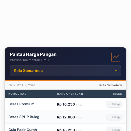
Pantau Harga Pangan
Provinsi Kalimantan Timur
Data: 07 Aug 2026
Kota Samarinda
KOMODITAS
HARGA / SATUAN
TREND
Beras Premium
Rp 16.250
— Tetap
/
kg
Beras SPHP Bulog
Rp 12.600
— Tetap
/
kg
Gula Pasir Curah
Rp 18.250
— Tetap
/
kg