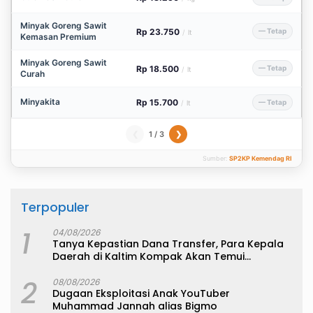
Minyak Goreng Sawit
Rp 23.750
— Tetap
/
lt
Kemasan Premium
Minyak Goreng Sawit
Rp 18.500
— Tetap
/
lt
Curah
Minyakita
Rp 15.700
— Tetap
/
lt
1 / 3
❮
❯
Sumber:
SP2KP Kemendag RI
Terpopuler
1
04/08/2026
Tanya Kepastian Dana Transfer, Para Kepala
Daerah di Kaltim Kompak Akan Temui
Kemenkeu
2
08/08/2026
Dugaan Eksploitasi Anak YouTuber
Muhammad Jannah alias Bigmo