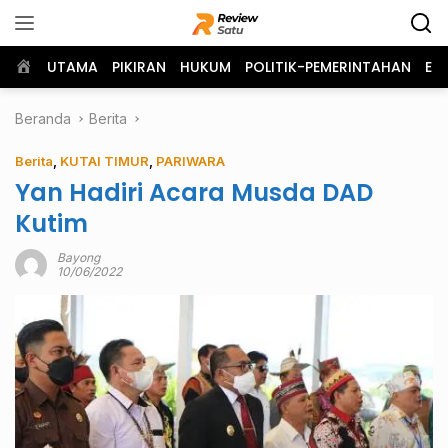
Langsung
ke
konten
Home
UTAMA
PIKIRAN
HUKUM
POLITIK-PEMERINTAHAN
EK
Beranda
Berita
Berita
,
KUTAI TIMUR
,
PARIWARA
Yan Hadiri Acara Musda DAD
Kutim
Bayong
10/06/2022