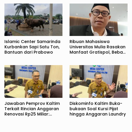
Islamic Center Samarinda
Ribuan Mahasiswa
Kurbankan Sapi Satu Ton,
Universitas Mulia Rasakan
Bantuan dari Prabowo
Manfaat Gratispol, Beban
Biaya Kuliah Berkurang
Jawaban Pemprov Kaltim
Diskominfo Kaltim Buka-
Terkait Rincian Anggaran
bukaan Soal Kursi Pijat
Renovasi Rp25 Miliar:
hingga Anggaran Laundry
Bukan Hanya untuk Rujab
Gubernur