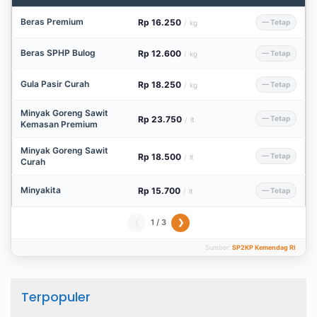
Beras Premium
Rp 16.250
— Tetap
/
kg
Beras SPHP Bulog
Rp 12.600
— Tetap
/
kg
Gula Pasir Curah
Rp 18.250
— Tetap
/
kg
Minyak Goreng Sawit
Rp 23.750
— Tetap
/
lt
Kemasan Premium
Minyak Goreng Sawit
Rp 18.500
— Tetap
/
lt
Curah
Minyakita
Rp 15.700
— Tetap
/
lt
1 / 3
❮
❯
Sumber:
SP2KP Kemendag RI
Terpopuler