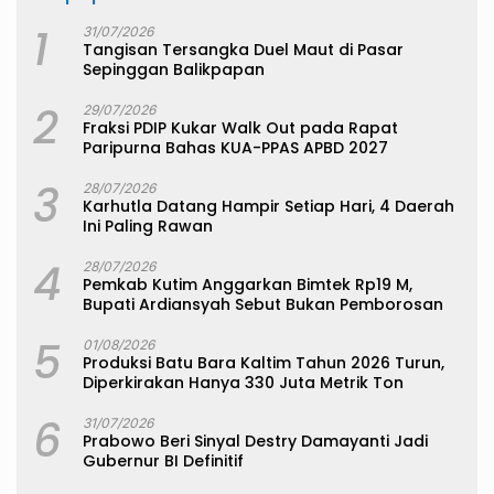
1
31/07/2026
Tangisan Tersangka Duel Maut di Pasar
Sepinggan Balikpapan
2
29/07/2026
Fraksi PDIP Kukar Walk Out pada Rapat
Paripurna Bahas KUA-PPAS APBD 2027
3
28/07/2026
Karhutla Datang Hampir Setiap Hari, 4 Daerah
Ini Paling Rawan
4
28/07/2026
Pemkab Kutim Anggarkan Bimtek Rp19 M,
Bupati Ardiansyah Sebut Bukan Pemborosan
5
01/08/2026
Produksi Batu Bara Kaltim Tahun 2026 Turun,
Diperkirakan Hanya 330 Juta Metrik Ton
6
31/07/2026
Prabowo Beri Sinyal Destry Damayanti Jadi
Gubernur BI Definitif