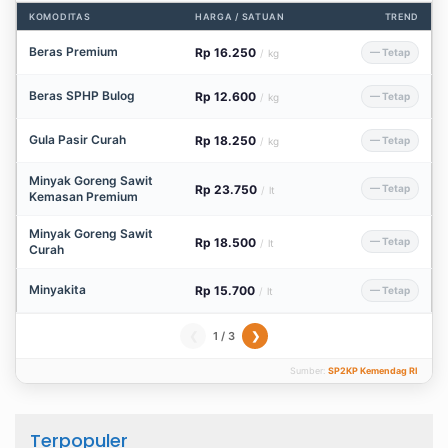
KOMODITAS
HARGA / SATUAN
TREND
Beras Premium
Rp 16.250
— Tetap
/
kg
Beras SPHP Bulog
Rp 12.600
— Tetap
/
kg
Gula Pasir Curah
Rp 18.250
— Tetap
/
kg
Minyak Goreng Sawit
Rp 23.750
— Tetap
/
lt
Kemasan Premium
Minyak Goreng Sawit
Rp 18.500
— Tetap
/
lt
Curah
Minyakita
Rp 15.700
— Tetap
/
lt
1 / 3
❮
❯
Sumber:
SP2KP Kemendag RI
Terpopuler