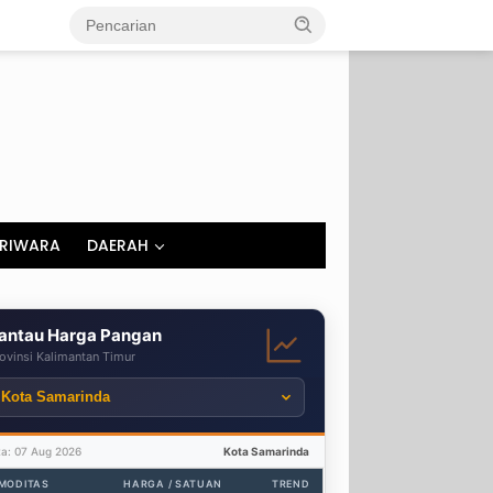
RIWARA
DAERAH
antau Harga Pangan
ovinsi Kalimantan Timur
ta: 07 Aug 2026
Kota Samarinda
MODITAS
HARGA / SATUAN
TREND