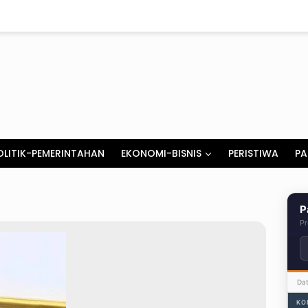
OLITIK-PEMERINTAHAN
EKONOMI-BISNIS
PERISTIWA
PA
P
Pr
Da
KO