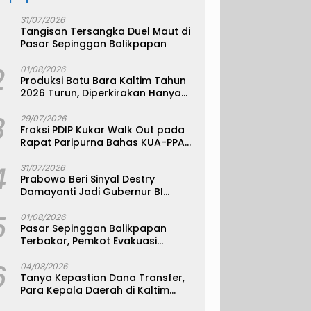
31/07/2026
Tangisan Tersangka Duel Maut di
Pasar Sepinggan Balikpapan
2
01/08/2026
Produksi Batu Bara Kaltim Tahun
2026 Turun, Diperkirakan Hanya
330 Juta Metrik Ton
3
29/07/2026
Fraksi PDIP Kukar Walk Out pada
Rapat Paripurna Bahas KUA-PPAS
APBD 2027
4
31/07/2026
Prabowo Beri Sinyal Destry
Damayanti Jadi Gubernur BI
Definitif
5
01/08/2026
Pasar Sepinggan Balikpapan
Terbakar, Pemkot Evakuasi
Pedagang ke TPS
6
04/08/2026
Tanya Kepastian Dana Transfer,
Para Kepala Daerah di Kaltim
Kompak Akan Temui Kemenkeu