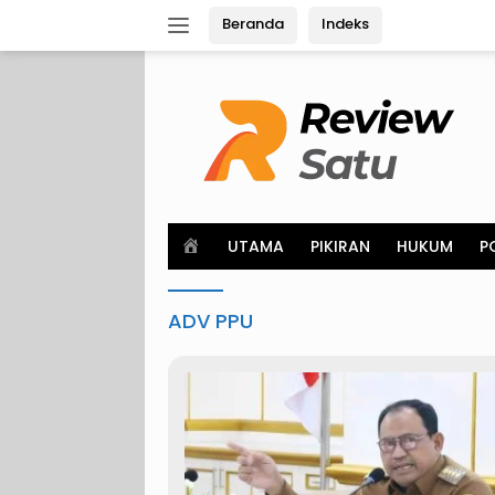
Langsung
Beranda
Indeks
ke
konten
H
UTAMA
PIKIRAN
HUKUM
P
o
m
e
ADV PPU