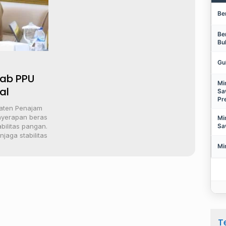
Be
Be
Bu
Gu
kab PPU
Mi
al
Sa
Pr
aten Penajam
nyerapan beras
Mi
Sa
abilitas pangan.
jaga stabilitas
Mi
T