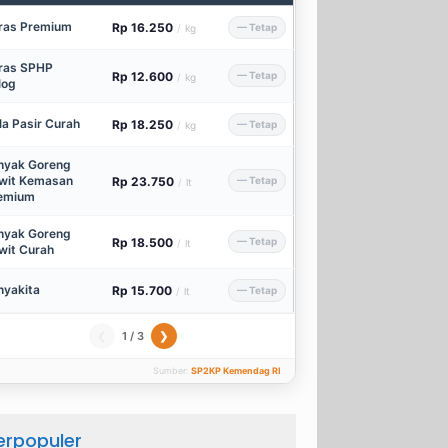
ras Premium
Rp 16.250
— Tetap
/
kg
ras SPHP
Rp 12.600
— Tetap
/
kg
log
la Pasir Curah
Rp 18.250
— Tetap
/
kg
nyak Goreng
wit Kemasan
Rp 23.750
— Tetap
/
lt
emium
nyak Goreng
Rp 18.500
— Tetap
/
lt
wit Curah
nyakita
Rp 15.700
— Tetap
/
lt
1 / 3
❮
❯
Sumber:
SP2KP Kemendag RI
erpopuler