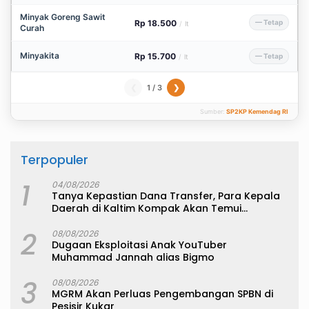
Minyak Goreng Sawit
Rp 18.500
— Tetap
/
lt
Curah
Minyakita
Rp 15.700
— Tetap
/
lt
1 / 3
❮
❯
Sumber:
SP2KP Kemendag RI
Terpopuler
1
04/08/2026
Tanya Kepastian Dana Transfer, Para Kepala
Daerah di Kaltim Kompak Akan Temui
Kemenkeu
2
08/08/2026
Dugaan Eksploitasi Anak YouTuber
Muhammad Jannah alias Bigmo
3
08/08/2026
MGRM Akan Perluas Pengembangan SPBN di
Pesisir Kukar