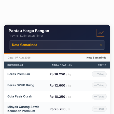
Pantau Harga Pangan
Provinsi Kalimantan Timur
Data: 07 Aug 2026
Kota Samarinda
KOMODITAS
HARGA / SATUAN
TREND
Beras Premium
Rp 16.250
— Tetap
/
kg
Beras SPHP Bulog
Rp 12.600
— Tetap
/
kg
Gula Pasir Curah
Rp 18.250
— Tetap
/
kg
Minyak Goreng Sawit
Rp 23.750
— Tetap
/
lt
Kemasan Premium