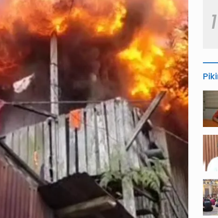
1
Pik