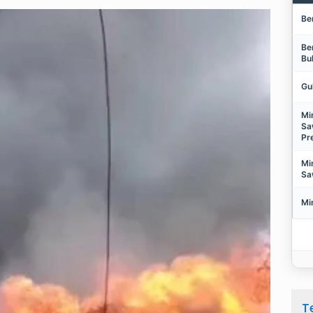
Be
Be
Bu
Gu
Mi
Sa
Pr
Mi
Sa
Mi
T