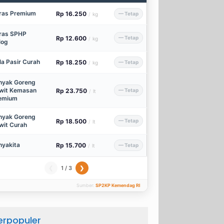
ras Premium
Rp 16.250
— Tetap
/
kg
ras SPHP
Rp 12.600
— Tetap
/
kg
log
la Pasir Curah
Rp 18.250
— Tetap
/
kg
nyak Goreng
wit Kemasan
Rp 23.750
— Tetap
/
lt
emium
nyak Goreng
Rp 18.500
— Tetap
/
lt
wit Curah
nyakita
Rp 15.700
— Tetap
/
lt
1 / 3
❮
❯
Sumber:
SP2KP Kemendag RI
erpopuler