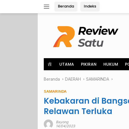
Langsung
Beranda
Indeks
ke
konten
H
UTAMA
PIKIRAN
HUKUM
P
o
m
Beranda
e
DAERAH
SAMARINDA
SAMARINDA
Kebakaran di Bangsa
Relawan Terluka
Bayong
14/04/2023