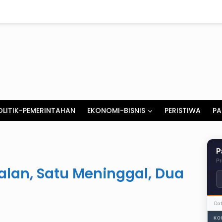
OLITIK-PEMERINTAHAN
EKONOMI-BISNIS
PERISTIWA
PA
P
Pr
lan, Satu Meninggal, Dua
Da
KO