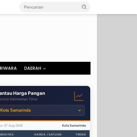
RIWARA
DAERAH
antau Harga Pangan
ovinsi Kalimantan Timur
ta: 07 Aug 2026
Kota Samarinda
MODITAS
HARGA / SATUAN
TREND