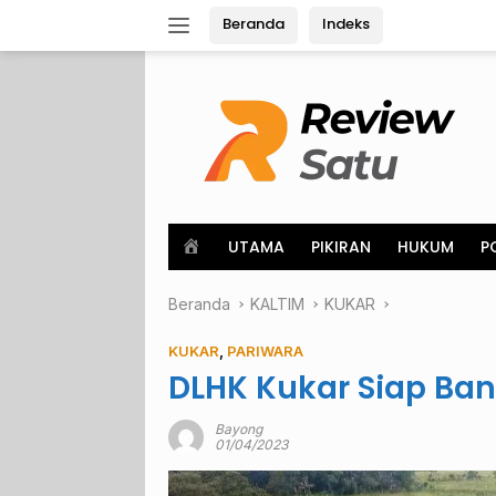
Langsung
Beranda
Indeks
ke
konten
H
UTAMA
PIKIRAN
HUKUM
P
o
m
Beranda
e
KALTIM
KUKAR
KUKAR
,
PARIWARA
DLHK Kukar Siap Ba
Bayong
01/04/2023