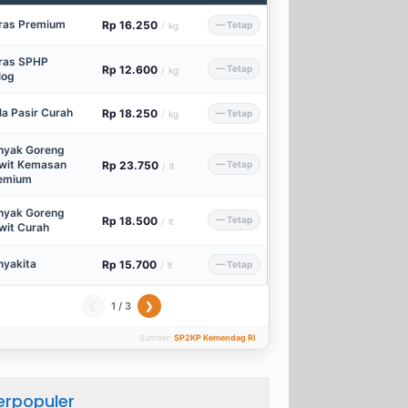
ras Premium
Rp 16.250
— Tetap
/
kg
ras SPHP
Rp 12.600
— Tetap
/
kg
log
la Pasir Curah
Rp 18.250
— Tetap
/
kg
nyak Goreng
wit Kemasan
Rp 23.750
— Tetap
/
lt
emium
nyak Goreng
Rp 18.500
— Tetap
/
lt
wit Curah
nyakita
Rp 15.700
— Tetap
/
lt
1 / 3
❮
❯
Sumber:
SP2KP Kemendag RI
erpopuler