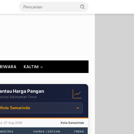
RIWARA
KALTIM
antau Harga Pangan
ovinsi Kalimantan Timur
ta: 07 Aug 2026
Kota Samarinda
MODITAS
HARGA / SATUAN
TREND