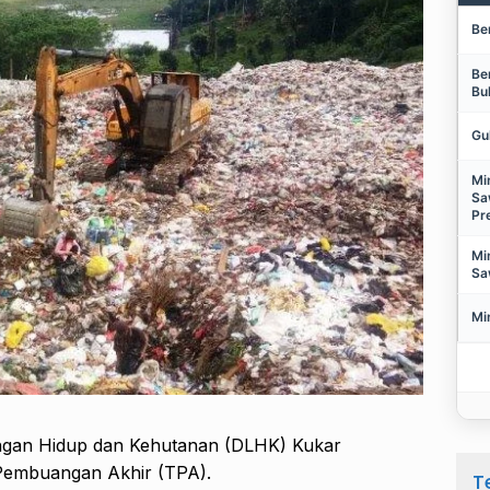
Be
Be
Bu
Gu
Mi
Sa
Pr
Mi
Sa
Mi
ngan Hidup dan Kehutanan (DLHK) Kukar
embuangan Akhir (TPA).
T