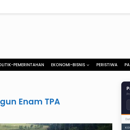
OLITIK-PEMERINTAHAN
EKONOMI-BISNIS
PERISTIWA
PA
P
Pr
ngun Enam TPA
Da
KO