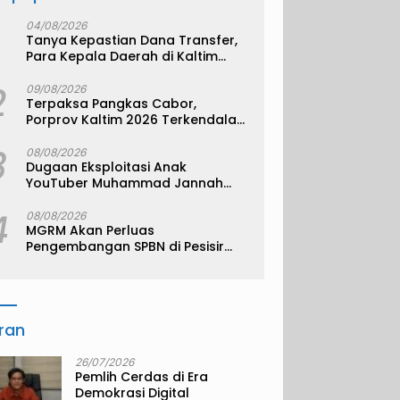
04/08/2026
Tanya Kepastian Dana Transfer,
Para Kepala Daerah di Kaltim
Kompak Akan Temui Kemenkeu
2
09/08/2026
Terpaksa Pangkas Cabor,
Porprov Kaltim 2026 Terkendala
Anggaran
3
08/08/2026
Dugaan Eksploitasi Anak
YouTuber Muhammad Jannah
alias Bigmo
4
08/08/2026
MGRM Akan Perluas
Pengembangan SPBN di Pesisir
Kukar
iran
26/07/2026
Pemlih Cerdas di Era
Demokrasi Digital