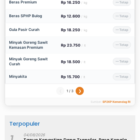
Beras Premium
Rp 16.250
— Tetap
/
kg
Beras SPHP Bulog
Rp 12.600
— Tetap
/
kg
Gula Pasir Curah
Rp 18.250
— Tetap
/
kg
Minyak Goreng Sawit
Rp 23.750
— Tetap
/
lt
Kemasan Premium
Minyak Goreng Sawit
Rp 18.500
— Tetap
/
lt
Curah
Minyakita
Rp 15.700
— Tetap
/
lt
1 / 3
❮
❯
Sumber:
SP2KP Kemendag RI
Terpopuler
04/08/2026