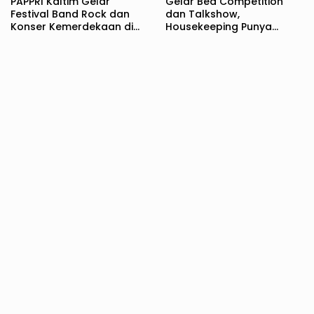
PAPPRI Kaltim Gelar
Gelar Bed Competition
Festival Band Rock dan
dan Talkshow,
Konser Kemerdekaan di
Housekeeping Punya
Samarinda
Jenjang Karir