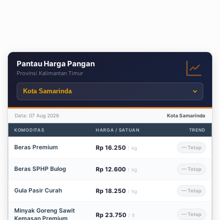
Pantau Harga Pangan
Provinsi Kalimantan Timur
Data: 07 Aug 2026
Kota Samarinda
KOMODITAS
HARGA / SATUAN
TREND
Beras Premium
Rp 16.250
— Tetap
/
kg
Beras SPHP Bulog
Rp 12.600
— Tetap
/
kg
Gula Pasir Curah
Rp 18.250
— Tetap
/
kg
Minyak Goreng Sawit
Rp 23.750
— Tetap
/
lt
Kemasan Premium