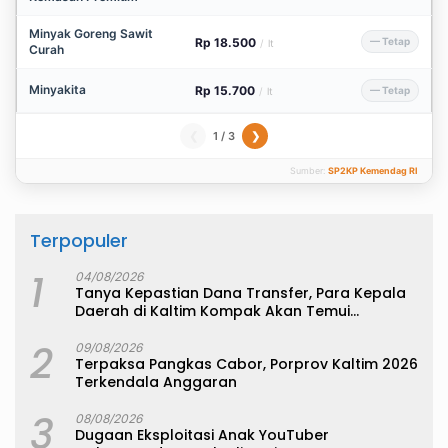
Minyak Goreng Sawit
Rp 18.500
— Tetap
/
lt
Curah
Minyakita
Rp 15.700
— Tetap
/
lt
1 / 3
❮
❯
Sumber:
SP2KP Kemendag RI
Terpopuler
1
04/08/2026
Tanya Kepastian Dana Transfer, Para Kepala
Daerah di Kaltim Kompak Akan Temui
Kemenkeu
2
09/08/2026
Terpaksa Pangkas Cabor, Porprov Kaltim 2026
Terkendala Anggaran
3
08/08/2026
Dugaan Eksploitasi Anak YouTuber