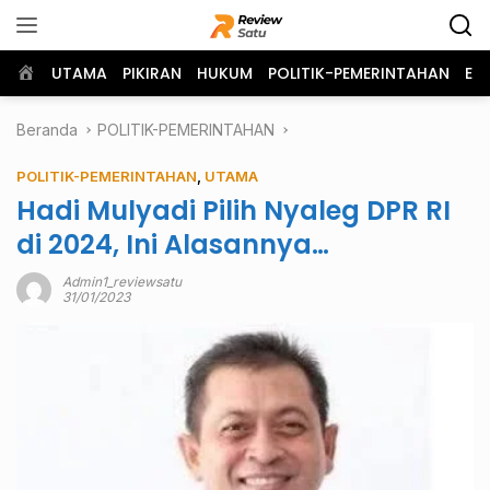
Langsung
ke
konten
Home
UTAMA
PIKIRAN
HUKUM
POLITIK-PEMERINTAHAN
EK
Beranda
POLITIK-PEMERINTAHAN
POLITIK-PEMERINTAHAN
,
UTAMA
Hadi Mulyadi Pilih Nyaleg DPR RI
di 2024, Ini Alasannya…
Admin1_reviewsatu
31/01/2023